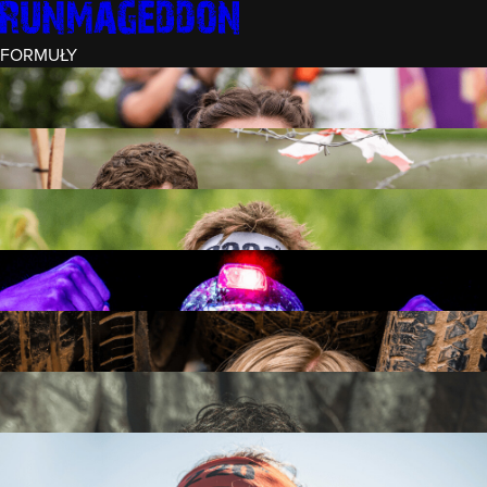
FORMUŁY
INTRO (¼)
15 PRZESZKÓD
3 KM+
REKRUT (½)
30 PRZESZKÓD
6 KM+
RUNMAGEDDON
50 PRZESZKÓD
12 KM+
NOCNY REKRUT (½)
30 PRZESZKÓD
6 KM+
INTRO U-16
15 PRZESZKÓD
3 KM+
RUNMAGEDDON HARDCORE
70 PRZESZKÓD
21 KM+
RUNMAGEDDON ULTRA
140 PRZESZKÓD
42 KM+