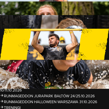
FAMILY
15 PRZESZKÓD
2 KM+
KIDS
15 PRZESZKÓD
1 KM+
TRENINGI
WYDARZENIA
RUNMAGEDDON LUBLIN ZALEW ZEMBORZYCKI
22/23.08.2026
RUNMAGEDDON ERGO ARENA GDAŃSK/SOPOT
12/13.09.2026
RUNMAGEDDON KIDS: DEMO WARSZAWA 24/26.09.2026
RUNMAGEDDON WROCŁAW KOPALNIA ROLANTOWICE
26/27.09.2026
RUNMAGEDDON WARSZAWA TWIERDZA MODLIN
10/11.10.2026
RUNMAGEDDON JURAPARK BAŁTÓW 24/25.10.2026
RUNMAGEDDON HALLOWEEN WARSZAWA 31.10.2026
TRENINGI