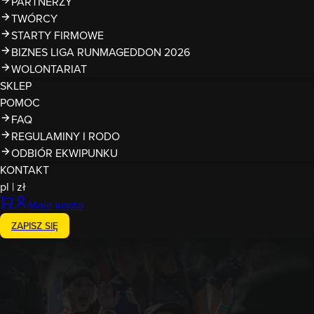
PARTNERZY
TWÓRCY
STARTY FIRMOWE
BIZNES LIGA RUNMAGEDDON 2026
WOLONTARIAT
SKLEP
POMOC
FAQ
REGULAMINY I RODO
ODBIÓR EKWIPUNKU
KONTAKT
pl
|
zł
Moje konto
ZAPISZ SIĘ
Zakończony
20.06.2026
Runmageddon Lite Kobierzyce