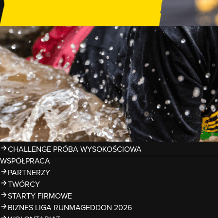
GDZIE TRENOWAĆ?
PRZESZKODY
ZDJĘCIA
KALENDARZ 2026
WYNIKI
LIGA RUNMAGEDDON 2026
SUPERLIGA RUNMAGEDDON 2026
SUPERLIGA RMG KIDS 2026
KWALIFIKACJE DO MISTRZOSTW EUROPY I ŚWIATA OCR
TROFEA
LEGENDY RUNMAGEDDON
MAGAZYN
CHALLENGE PRÓBA WYSOKOŚCIOWA
WSPÓŁPRACA
PARTNERZY
TWÓRCY
STARTY FIRMOWE
BIZNES LIGA RUNMAGEDDON 2026