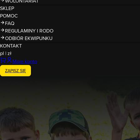
WOLONTARIAT
SKLEP
POMOC
FAQ
REGULAMINY I RODO
ODBIÓR EKWIPUNKU
KONTAKT
pl
|
zł
Moje konto
ZAPISZ SIĘ
Zakończony
7.06.2026
Runmageddon Lite Konopiska 
Konopiska