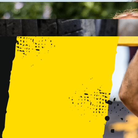
FAMILY
15 PRZESZKÓD
2 KM+
KIDS
15 PRZESZKÓD
1 KM+
TRENINGI
WYDARZENIA
RUNMAGEDDON LUBLIN ZALEW ZEMBORZYCKI 22/23.08.20
RUNMAGEDDON ERGO ARENA GDAŃSK/SOPOT 12/13.09.20
RUNMAGEDDON KIDS: DEMO WARSZAWA 24/26.09.2026
RUNMAGEDDON WROCŁAW KOPALNIA ROLANTOWICE 26/27
RUNMAGEDDON WARSZAWA TWIERDZA MODLIN 10/11.10.20
RUNMAGEDDON JURAPARK BAŁTÓW 24/25.10.2026
RUNMAGEDDON HALLOWEEN WARSZAWA 31.10.2026
TRENINGI
VOUCHERY
DLA ZAWODNIKÓW
LOGOWANIE
DEBIUTUJĘ