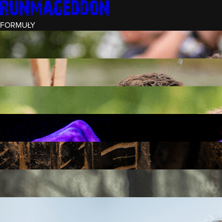
FORMUŁY
INTRO (¼)
15 PRZESZKÓD
3 KM+
REKRUT (½)
30 PRZESZKÓD
6 KM+
RUNMAGEDDON
50 PRZESZKÓD
12 KM+
NOCNY REKRUT (½)
30 PRZESZKÓD
6 KM+
INTRO U-16
15 PRZESZKÓD
3 KM+
RUNMAGEDDON HARDCORE
70 PRZESZKÓD
21 KM+
RUNMAGEDDON ULTRA
140 PRZESZKÓD
42 KM+