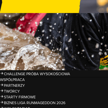
GDZIE TRENOWAĆ?
PRZESZKODY
ZDJĘCIA
KALENDARZ 2026
WYNIKI
LIGA RUNMAGEDDON 2026
SUPERLIGA RUNMAGEDDON 2026
SUPERLIGA RMG KIDS 2026
KWALIFIKACJE DO MISTRZOSTW EUROPY I ŚWIATA OCR
TROFEA
LEGENDY RUNMAGEDDON
MAGAZYN
CHALLENGE PRÓBA WYSOKOŚCIOWA
WSPÓŁPRACA
PARTNERZY
TWÓRCY
STARTY FIRMOWE
BIZNES LIGA RUNMAGEDDON 2026