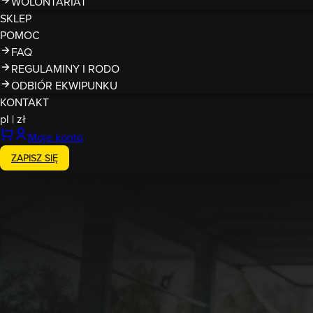
WOLONTARIAT
SKLEP
POMOC
FAQ
REGULAMINY I RODO
ODBIÓR EKWIPUNKU
KONTAKT
pl
|
zł
Moje konto
ZAPISZ SIĘ
26-27.09.2026
RUNMAGEDDON Wrocław Kopal
WROCŁAW KOPALNIA ROLANTOWICE
zachód