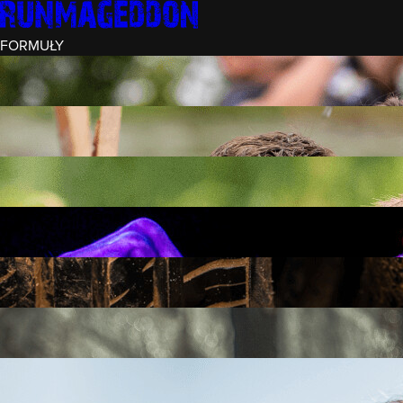
FORMUŁY
INTRO (¼)
15 PRZESZKÓD
3 KM+
REKRUT (½)
30 PRZESZKÓD
6 KM+
RUNMAGEDDON
50 PRZESZKÓD
12 KM+
NOCNY REKRUT (½)
30 PRZESZKÓD
6 KM+
INTRO U-16
15 PRZESZKÓD
3 KM+
RUNMAGEDDON HARDCORE
70 PRZESZKÓD
21 KM+
RUNMAGEDDON ULTRA
140 PRZESZKÓD
42 KM+