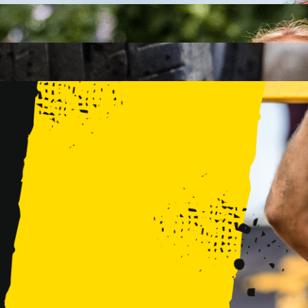
FAMILY
15 PRZESZKÓD
2 KM+
KIDS
15 PRZESZKÓD
1 KM+
TRENINGI
WYDARZENIA
RUNMAGEDDON LUBLIN ZALEW ZEMBORZYCKI 22/23.08.20
RUNMAGEDDON ERGO ARENA GDAŃSK/SOPOT 12/13.09.20
RUNMAGEDDON KIDS: DEMO WARSZAWA 24/26.09.2026
RUNMAGEDDON WROCŁAW KOPALNIA ROLANTOWICE 26/27
RUNMAGEDDON WARSZAWA TWIERDZA MODLIN 10/11.10.20
RUNMAGEDDON JURAPARK BAŁTÓW 24/25.10.2026
RUNMAGEDDON HALLOWEEN WARSZAWA 31.10.2026
TRENINGI
VOUCHERY
DLA ZAWODNIKÓW
LOGOWANIE
DEBIUTUJĘ