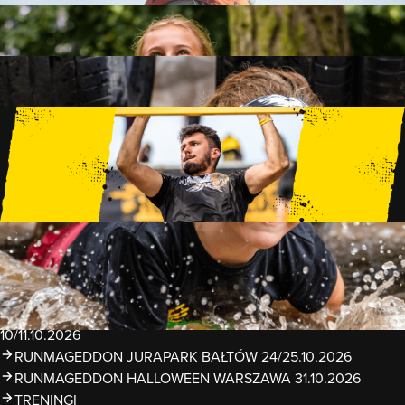
FAMILY
15 PRZESZKÓD
2 KM+
KIDS
15 PRZESZKÓD
1 KM+
TRENINGI
WYDARZENIA
RUNMAGEDDON LUBLIN ZALEW ZEMBORZYCKI
22/23.08.2026
RUNMAGEDDON ERGO ARENA GDAŃSK/SOPOT
12/13.09.2026
RUNMAGEDDON KIDS: DEMO WARSZAWA 24/26.09.2026
RUNMAGEDDON WROCŁAW KOPALNIA ROLANTOWICE
26/27.09.2026
RUNMAGEDDON WARSZAWA TWIERDZA MODLIN
10/11.10.2026
RUNMAGEDDON JURAPARK BAŁTÓW 24/25.10.2026
RUNMAGEDDON HALLOWEEN WARSZAWA 31.10.2026
TRENINGI