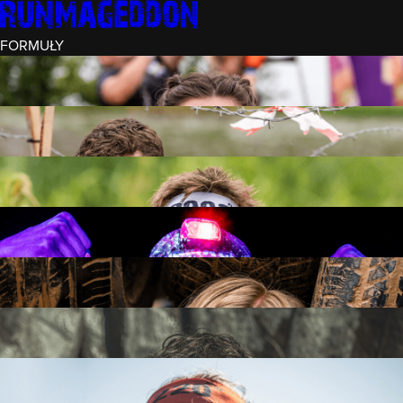
FORMUŁY
INTRO (¼)
15 PRZESZKÓD
3 KM+
REKRUT (½)
30 PRZESZKÓD
6 KM+
RUNMAGEDDON
50 PRZESZKÓD
12 KM+
NOCNY REKRUT (½)
30 PRZESZKÓD
6 KM+
INTRO U-16
15 PRZESZKÓD
3 KM+
RUNMAGEDDON HARDCORE
70 PRZESZKÓD
21 KM+
RUNMAGEDDON ULTRA
140 PRZESZKÓD
42 KM+