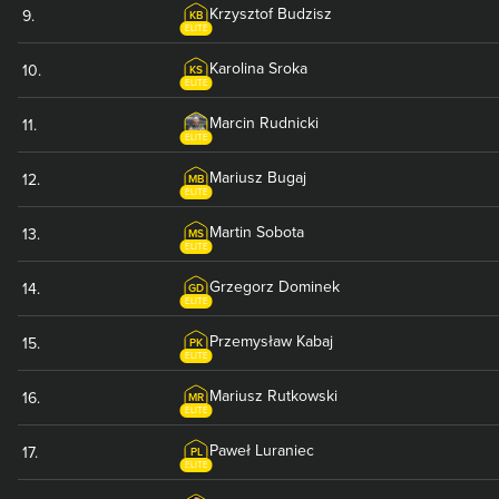
Krzysztof
Budzisz
9
.
KB
ELITE
Karolina
Sroka
10
.
KS
ELITE
Marcin
Rudnicki
11
.
ELITE
Mariusz
Bugaj
12
.
MB
ELITE
Martin
Sobota
13
.
MS
ELITE
Grzegorz
Dominek
14
.
GD
ELITE
Przemysław
Kabaj
15
.
PK
ELITE
Mariusz
Rutkowski
16
.
MR
ELITE
Paweł
Luraniec
17
.
PL
ELITE