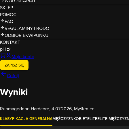
WOLONTARIAT
SKLEP
POMOC
FAQ
REGULAMINY I RODO
ODBIÓR EKWIPUNKU
KONTAKT
pl
|
zł
Moje konto
ZAPISZ SIĘ
Cofnij
Wyniki
Runmageddon Hardcore, 4.07.2026, Myślenice
KLASYFIKACJA GENERALNA
MĘŻCZYZN
KOBIET
ELITE
ELITE MĘŻCZYZ