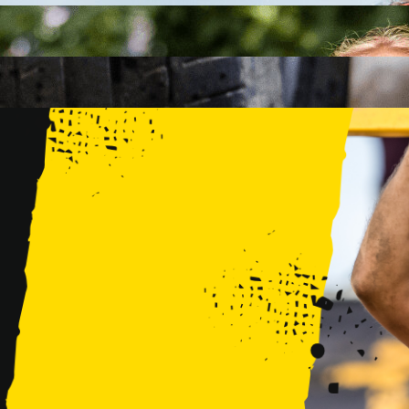
FAMILY
15 PRZESZKÓD
2 KM+
KIDS
15 PRZESZKÓD
1 KM+
TRENINGI
WYDARZENIA
RUNMAGEDDON LUBLIN ZALEW ZEMBORZYCKI 22/23.08.20
RUNMAGEDDON ERGO ARENA GDAŃSK/SOPOT 12/13.09.20
RUNMAGEDDON KIDS: DEMO WARSZAWA 24/26.09.2026
RUNMAGEDDON WROCŁAW KOPALNIA ROLANTOWICE 26/27
RUNMAGEDDON WARSZAWA TWIERDZA MODLIN 10/11.10.20
RUNMAGEDDON JURAPARK BAŁTÓW 24/25.10.2026
RUNMAGEDDON HALLOWEEN WARSZAWA 31.10.2026
TRENINGI
VOUCHERY
DLA ZAWODNIKÓW
LOGOWANIE
DEBIUTUJĘ