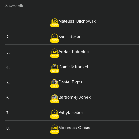
Zawodnik
Mateusz
Olichowski
1
.
MO
ELITE
Kamil
Białoń
2
.
KB
ELITE
Adrian
Potoniec
3
.
AP
ELITE
Dominik
Konkol
4
.
ELITE
Daniel
Bigos
5
.
ELITE
Bartłomiej
Jonek
6
.
ELITE
Patryk
Haber
7
.
PH
ELITE
Modestas
Gečas
8
.
MG
ELITE