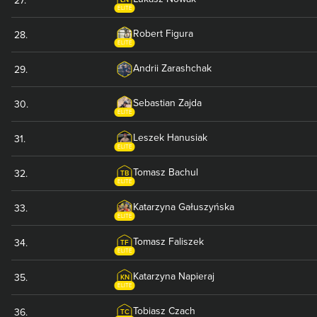
ELITE
Robert
Figura
28
.
ELITE
Andrii
Zarashchak
29
.
Sebastian
Zajda
30
.
ELITE
Leszek
Hanusiak
31
.
ELITE
Tomasz
Bachul
32
.
TB
ELITE
Katarzyna
Gałuszyńska
33
.
ELITE
Tomasz
Faliszek
34
.
TF
ELITE
Katarzyna
Napieraj
35
.
KN
ELITE
Tobiasz
Czach
36
.
TC