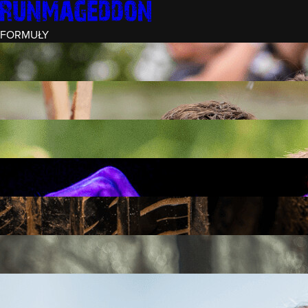
FORMUŁY
INTRO (¼)
15 PRZESZKÓD
3 KM+
REKRUT (½)
30 PRZESZKÓD
6 KM+
RUNMAGEDDON
50 PRZESZKÓD
12 KM+
NOCNY REKRUT (½)
30 PRZESZKÓD
6 KM+
INTRO U-16
15 PRZESZKÓD
3 KM+
RUNMAGEDDON HARDCORE
70 PRZESZKÓD
21 KM+
RUNMAGEDDON ULTRA
140 PRZESZKÓD
42 KM+