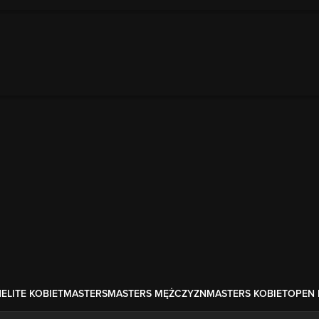
N
ELITE KOBIET
MASTERS
MASTERS MĘŻCZYZN
MASTERS KOBIET
OPEN 