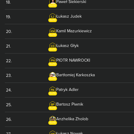
Paweł
Siekierski
18
.
ELITE
Łukasz
Judek
19
.
ŁJ
ELITE
Kamil
Mazurkiewicz
20
.
KM
ELITE
Łukasz
Głyk
21
.
ŁG
ELITE
PIOTR
NAWROCKI
22
.
PN
ELITE
Bartłomiej
Karkoszka
23
.
ELITE
Patryk
Adler
24
.
PA
ELITE
Bartosz
Piwnik
25
.
BP
ELITE
Anzhelika
Zholob
26
.
ELITE
Łukasz
Nowak
27
.
ŁN