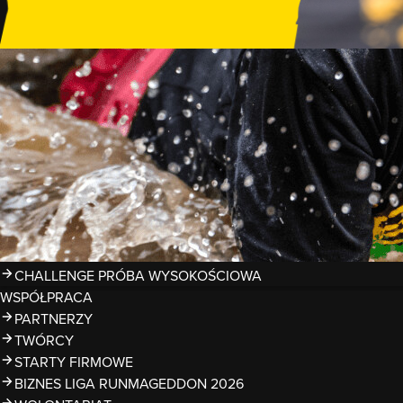
GDZIE TRENOWAĆ?
PRZESZKODY
ZDJĘCIA
KALENDARZ 2026
WYNIKI
LIGA RUNMAGEDDON 2026
SUPERLIGA RUNMAGEDDON 2026
SUPERLIGA RMG KIDS 2026
KWALIFIKACJE DO MISTRZOSTW EUROPY I ŚWIATA OCR
TROFEA
LEGENDY RUNMAGEDDON
MAGAZYN
CHALLENGE PRÓBA WYSOKOŚCIOWA
WSPÓŁPRACA
PARTNERZY
TWÓRCY
STARTY FIRMOWE
BIZNES LIGA RUNMAGEDDON 2026