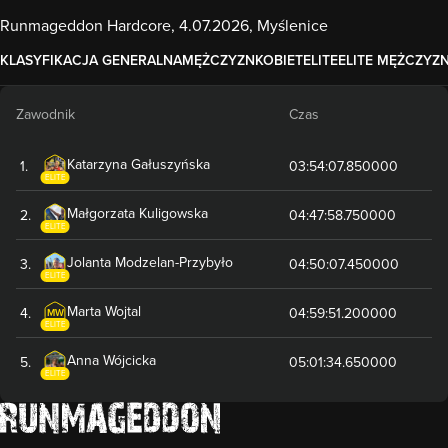
Runmageddon Hardcore, 4.07.2026, Myślenice
KLASYFIKACJA GENERALNA
MĘŻCZYZN
KOBIET
ELITE
ELITE MĘŻCZYZ
Zawodnik
Czas
Katarzyna
Gałuszyńska
1
.
03:54:07.850000
ELITE
Małgorzata
Kuligowska
2
.
04:47:58.750000
ELITE
Jolanta
Modzelan-Przybyło
3
.
04:50:07.450000
ELITE
Marta
Wojtal
4
.
04:59:51.200000
MW
ELITE
Anna
Wójcicka
5
.
05:01:34.650000
ELITE