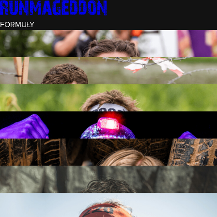
FORMUŁY
INTRO (¼)
15 PRZESZKÓD
3 KM+
REKRUT (½)
30 PRZESZKÓD
6 KM+
RUNMAGEDDON
50 PRZESZKÓD
12 KM+
NOCNY REKRUT (½)
30 PRZESZKÓD
6 KM+
INTRO U-16
15 PRZESZKÓD
3 KM+
RUNMAGEDDON HARDCORE
70 PRZESZKÓD
21 KM+
RUNMAGEDDON ULTRA
140 PRZESZKÓD
42 KM+