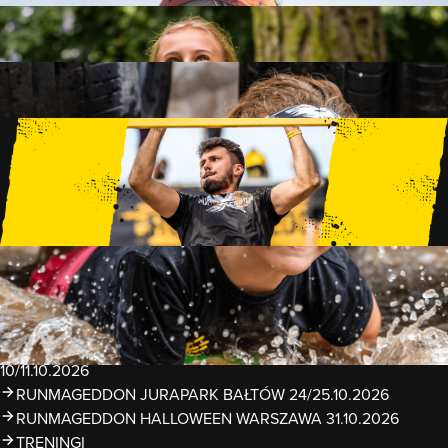
FAMILY
15 PRZESZKÓD
2 KM+
KIDS
15 PRZESZKÓD
1 KM+
TRENINGI
WYDARZENIA
RUNMAGEDDON LUBLIN ZALEW ZEMBORZYCKI
22/23.08.2026
RUNMAGEDDON ERGO ARENA GDAŃSK/SOPOT
12/13.09.2026
RUNMAGEDDON KIDS: DEMO WARSZAWA 24/26.09.2026
RUNMAGEDDON WROCŁAW KOPALNIA ROLANTOWICE
26/27.09.2026
RUNMAGEDDON WARSZAWA TWIERDZA MODLIN
10/11.10.2026
RUNMAGEDDON JURAPARK BAŁTÓW 24/25.10.2026
RUNMAGEDDON HALLOWEEN WARSZAWA 31.10.2026
TRENINGI