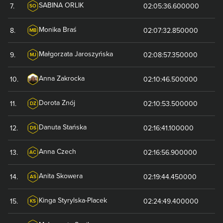
SABINA
ORLIK
7
.
02:05:36.600000
SO
Monika
Braś
8
.
02:07:32.850000
MB
Małgorzata
Jaroszyńska
9
.
02:08:57.350000
MJ
Anna
Zakrocka
10
.
02:10:46.500000
Dorota
Znój
11
.
02:10:53.500000
DZ
Danuta
Stańska
12
.
02:16:41.100000
DS
Anna
Czech
13
.
02:16:56.900000
AC
Anita
Skowera
14
.
02:19:44.450000
AS
Kinga
Styrylska-Placek
15
.
02:24:49.400000
KS