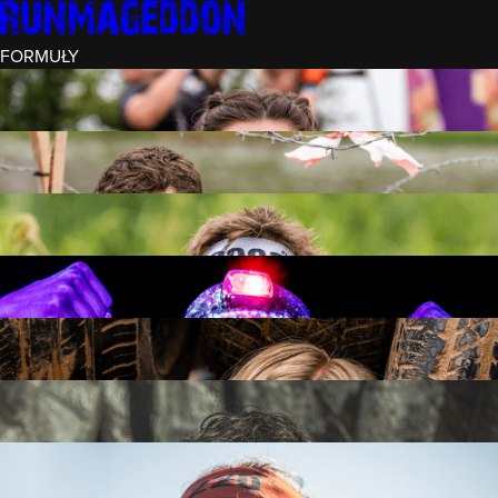
FORMUŁY
INTRO (¼)
15 PRZESZKÓD
3 KM+
REKRUT (½)
30 PRZESZKÓD
6 KM+
RUNMAGEDDON
50 PRZESZKÓD
12 KM+
NOCNY REKRUT (½)
30 PRZESZKÓD
6 KM+
INTRO U-16
15 PRZESZKÓD
3 KM+
RUNMAGEDDON HARDCORE
70 PRZESZKÓD
21 KM+
RUNMAGEDDON ULTRA
140 PRZESZKÓD
42 KM+