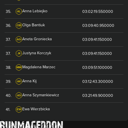
Anna
Lebiejko
35
.
03:02:19.550000
AL
Olga
Bantiuk
36
.
03:09:40.950000
OB
Aneta
Groniecka
37
.
03:09:41.150000
AG
Justyna
Korczyk
37
.
03:09:41.150000
JK
Magdalena
Marzec
38
.
03:09:51.100000
MM
Anna
Kij
39
.
03:12:43.300000
AK
Anna
Szymankiewicz
40
.
03:21:49.900000
AS
Ewa
Wierzbicka
41
.
EW