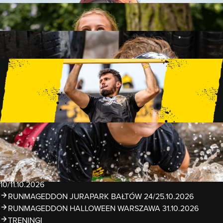
FAMILY
15 PRZESZKÓD
2 KM+
KIDS
15 PRZESZKÓD
1 KM+
TRENINGI
WYDARZENIA
RUNMAGEDDON LUBLIN ZALEW ZEMBORZYCKI
22/23.08.2026
RUNMAGEDDON ERGO ARENA GDAŃSK/SOPOT
12/13.09.2026
RUNMAGEDDON KIDS: DEMO WARSZAWA 24/26.09.2026
RUNMAGEDDON WROCŁAW KOPALNIA ROLANTOWICE
26/27.09.2026
RUNMAGEDDON WARSZAWA TWIERDZA MODLIN
10/11.10.2026
RUNMAGEDDON JURAPARK BAŁTÓW 24/25.10.2026
RUNMAGEDDON HALLOWEEN WARSZAWA 31.10.2026
TRENINGI