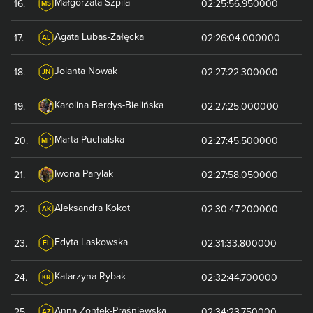
Małgorzata
Szpila
16
.
02:25:56.950000
MS
Agata
Lubas-Załęcka
17
.
02:26:04.000000
AL
Jolanta
Nowak
18
.
02:27:22.300000
JN
Karolina
Berdys-Bielińska
19
.
02:27:25.000000
Marta
Puchalska
20
.
02:27:45.500000
MP
Iwona
Parylak
21
.
02:27:58.050000
Aleksandra
Kokot
22
.
02:30:47.200000
AK
Edyta
Laskowska
23
.
02:31:33.800000
EL
Katarzyna
Rybak
24
.
02:32:44.700000
KR
Anna
Zontek-Praśniewska
25
.
02:34:23.750000
AZ