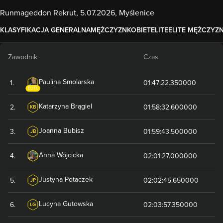
Runmageddon Rekrut, 5.07.2026, Myślenice
KLASYFIKACJA GENERALNA
MĘŻCZYZN
KOBIET
ELITE
ELITE MĘŻCZYZ
Zawodnik
Czas
Paulina
Smolarska
1
.
01:47:22.350000
ELITE
Katarzyna
Brągiel
2
.
01:58:32.600000
KB
Joanna
Bubisz
3
.
01:59:43.500000
JB
Anna
Wójcicka
4
.
02:01:27.000000
Justyna
Potaczek
5
.
02:02:45.650000
JP
Lucyna
Gutowska
6
.
02:03:57.350000
LG