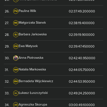
Paulina
Wilk
26
.
02:37:49.200000
PW
Małgorzata
Stanek
27
.
02:38:19.400000
MS
Barbara
Jarkowska
28
.
02:39:19.900000
BJ
Ewa
Matysek
29
.
02:39:47.450000
EM
Anna
Piotrowska
30
.
02:42:40.950000
Natalia
Markowska
31
.
02:44:05.750000
NM
Bernadeta
Wójcikiewicz
32
.
02:44:53.950000
BW
Łukasz
Łuszczyński
33
.
02:49:24.250000
ŁŁ
Agnieszka
Skorupa
34
.
03:00:49.100000
AS