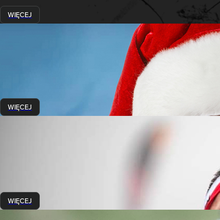
WIĘCEJ
Historie Runmageddończyków
"Banksy" Runmageddonu
6 grudnia 2022
Sir Piotr Peter Polus
- Poznajcie jedną z najbardziej barwnych p
Co zmotywowało go do wzięcia udziału w pierwszym biegu, jaką 
pytania i nie tylko, odpowiedział nam w tym wywiadzie.
WIĘCEJ
Historie Runmageddończyków
Litewska siła na polskich przeszkodach
10 listopada 2022
Dainius Liutkus
to zawodnik z Litwy, który w tym roku ostro n
Rozmawialiśmy z nim tuż po finałowym Hardkorze w Jakuszyca
Poznajcie jego historię, przemyślenia na temat ubiegłego sezon
WIĘCEJ
Historie Runmageddończyków