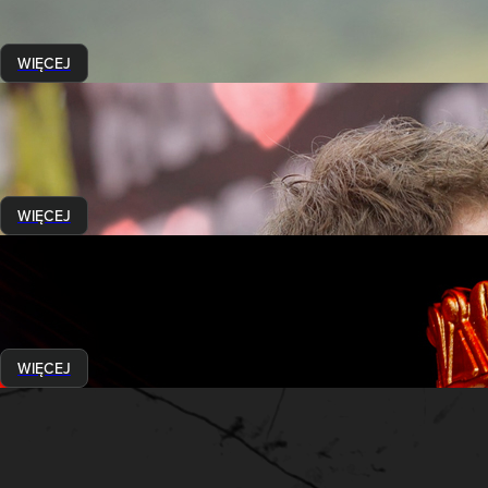
7 czerwca 2023
Poznajcie osobę, bez której Runmageddon nie byłby tym samy
WIĘCEJ
Historie Runmageddończyków
Przez przeszkody do serca
13 lutego 2023
Czy wspólne pokonywanie przeszkód na trasie może być prete
WIĘCEJ
Historie Runmageddończyków
Śladami Korony RMG
27 stycznia 2023
Czym jest Korona Runmageddonu? Jak ją zdobyć? Kim są ludzie, 
WIĘCEJ
Historie Runmageddończyków
Nowy Rok = Nowy Ja?
4 stycznia 2023
O postanowieniach noworocznych i nie tylko. Poznaj historię R