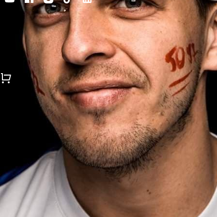
DLA ZAWODN
Copyright Runmageddon 2015-2025
Home
Konto
Koszyk
Menu