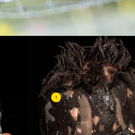
 to...
1
2
3