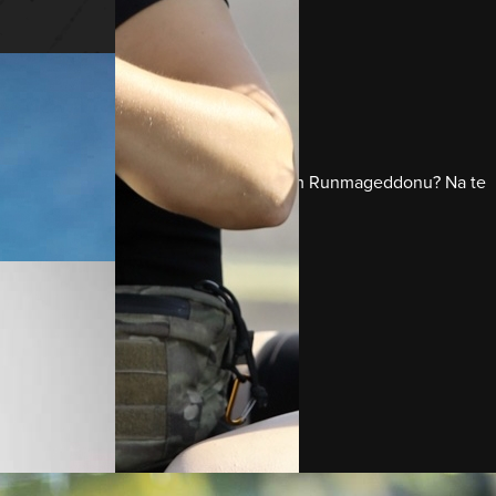
soba z pomysłem na siebie!
 zrealizowania? Czy zostanie ambasadorem Runmageddonu? Na te