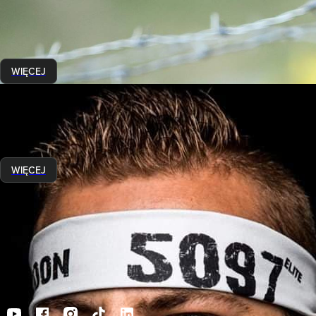
Każdy event ma swoją historię
15 marca 2021
Chcę być lepszy od siebie z poprzedniego startu, a każdy kolejny
WIĘCEJ
Historie Runmageddończyków
Twarze Runmageddonu
19 lutego 2021
Czyści i ubłoceni. Zestresowani i uśmiechnięci.
WIĘCEJ