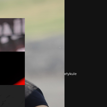
ne pytania, odpowiadamy w niniejszym artykule
i motywacją do pozytywnych zmian!