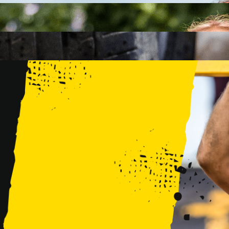
FAMILY
15 PRZESZKÓD
2 KM+
KIDS
15 PRZESZKÓD
1 KM+
TRENINGI
WYDARZENIA
RUNMAGEDDON LUBLIN ZALEW ZEMBORZYCKI 22/23.08.20
RUNMAGEDDON ERGO ARENA GDAŃSK/SOPOT 12/13.09.20
RUNMAGEDDON KIDS: DEMO WARSZAWA 24/26.09.2026
RUNMAGEDDON WROCŁAW KOPALNIA ROLANTOWICE 26/27
RUNMAGEDDON WARSZAWA TWIERDZA MODLIN 10/11.10.20
RUNMAGEDDON JURAPARK BAŁTÓW 24/25.10.2026
RUNMAGEDDON HALLOWEEN WARSZAWA 31.10.2026
TRENINGI
VOUCHERY
DLA ZAWODNIKÓW
LOGOWANIE
DEBIUTUJĘ