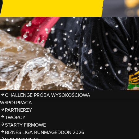
GDZIE TRENOWAĆ?
PRZESZKODY
ZDJĘCIA
KALENDARZ 2026
WYNIKI
LIGA RUNMAGEDDON 2026
SUPERLIGA RUNMAGEDDON 2026
SUPERLIGA RMG KIDS 2026
KWALIFIKACJE DO MISTRZOSTW EUROPY I ŚWIATA OCR
TROFEA
LEGENDY RUNMAGEDDON
MAGAZYN
CHALLENGE PRÓBA WYSOKOŚCIOWA
WSPÓŁPRACA
PARTNERZY
TWÓRCY
STARTY FIRMOWE
BIZNES LIGA RUNMAGEDDON 2026