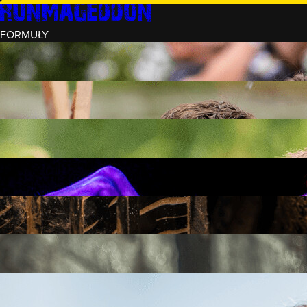
FORMUŁY
INTRO (¼)
15 PRZESZKÓD
3 KM+
REKRUT (½)
30 PRZESZKÓD
6 KM+
RUNMAGEDDON
50 PRZESZKÓD
12 KM+
NOCNY REKRUT (½)
30 PRZESZKÓD
6 KM+
INTRO U-16
15 PRZESZKÓD
3 KM+
RUNMAGEDDON HARDCORE
70 PRZESZKÓD
21 KM+
RUNMAGEDDON ULTRA
140 PRZESZKÓD
42 KM+