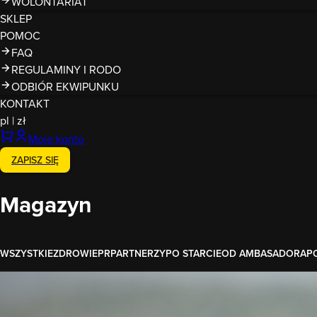
WOLONTARIAT
SKLEP
POMOC
FAQ
REGULAMINY I RODO
ODBIÓR EKWIPUNKU
KONTAKT
pl
|
zł
Moje konto
ZAPISZ SIĘ
Magazyn
WSZYSTKIE
ZDROWIE
PR
PARTNERZY
PO STARCIE
OD AMBASADORA
P
Historie Runmageddończyków
Twarze Runmageddonu - Patka