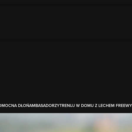
OMOCNA DŁOŃ
AMBASADORZY
TRENUJ W DOMU Z LECHEM FREE
WY