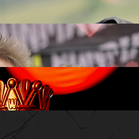
m wydarzeniem!
kstem do wspólnego pokonywania przeciwności w życiu?
którzy zdecydowali się na osiągnięcie takiego celu? Na te i in
unmageddończyka, która może okazać się dla Ciebie inspiracją 