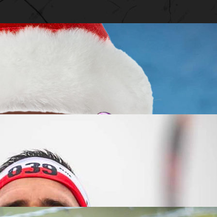
ostaci w świecie Runmageddonu! Kreator, dusza towarzystwa i o
misję stara się wypełnić, kim jest i jakie cele ma jeszcze do
amieszał w Runmageddonie.
ch.
u oraz plany na kolejny!