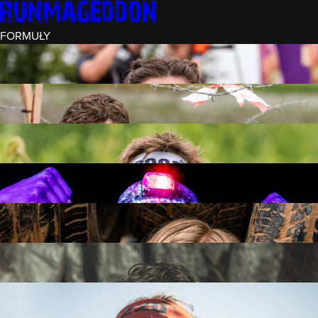
FORMUŁY
INTRO (¼)
15 PRZESZKÓD
3 KM+
REKRUT (½)
30 PRZESZKÓD
6 KM+
RUNMAGEDDON
50 PRZESZKÓD
12 KM+
NOCNY REKRUT (½)
30 PRZESZKÓD
6 KM+
INTRO U-16
15 PRZESZKÓD
3 KM+
RUNMAGEDDON HARDCORE
70 PRZESZKÓD
21 KM+
RUNMAGEDDON ULTRA
140 PRZESZKÓD
42 KM+