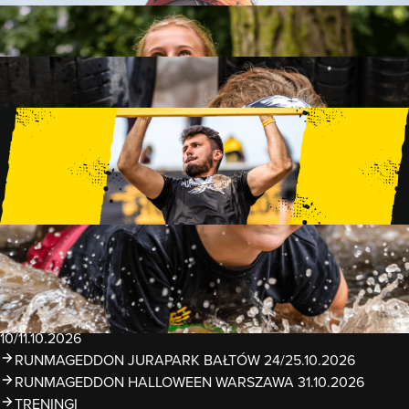
FAMILY
15 PRZESZKÓD
2 KM+
KIDS
15 PRZESZKÓD
1 KM+
TRENINGI
WYDARZENIA
RUNMAGEDDON LUBLIN ZALEW ZEMBORZYCKI
22/23.08.2026
RUNMAGEDDON ERGO ARENA GDAŃSK/SOPOT
12/13.09.2026
RUNMAGEDDON KIDS: DEMO WARSZAWA 24/26.09.2026
RUNMAGEDDON WROCŁAW KOPALNIA ROLANTOWICE
26/27.09.2026
RUNMAGEDDON WARSZAWA TWIERDZA MODLIN
10/11.10.2026
RUNMAGEDDON JURAPARK BAŁTÓW 24/25.10.2026
RUNMAGEDDON HALLOWEEN WARSZAWA 31.10.2026
TRENINGI