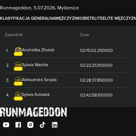
Runmageddon, 5.07.2026, Myślenice
KLASYFIKACJA GENERALNA
MĘŻCZYZN
KOBIET
ELITE
ELITE MĘŻCZYZ
Zawodnik
Czas
Anzhelika
Zholob
1
.
02:15:02.250000
ELITE
Sylwia
Wachta
2
.
02:22:25.100000
SW
ELITE
Aleksandra
Szojda
3
.
02:28:37.850000
AS
ELITE
Sylwia
Kubatek
4
.
02:42:58.100000
SK
ELITE