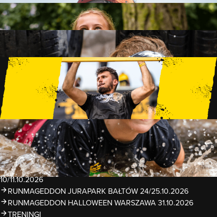
FAMILY
15 PRZESZKÓD
2 KM+
KIDS
15 PRZESZKÓD
1 KM+
TRENINGI
WYDARZENIA
RUNMAGEDDON LUBLIN ZALEW ZEMBORZYCKI
22/23.08.2026
RUNMAGEDDON ERGO ARENA GDAŃSK/SOPOT
12/13.09.2026
RUNMAGEDDON KIDS: DEMO WARSZAWA 24/26.09.2026
RUNMAGEDDON WROCŁAW KOPALNIA ROLANTOWICE
26/27.09.2026
RUNMAGEDDON WARSZAWA TWIERDZA MODLIN
10/11.10.2026
RUNMAGEDDON JURAPARK BAŁTÓW 24/25.10.2026
RUNMAGEDDON HALLOWEEN WARSZAWA 31.10.2026
TRENINGI