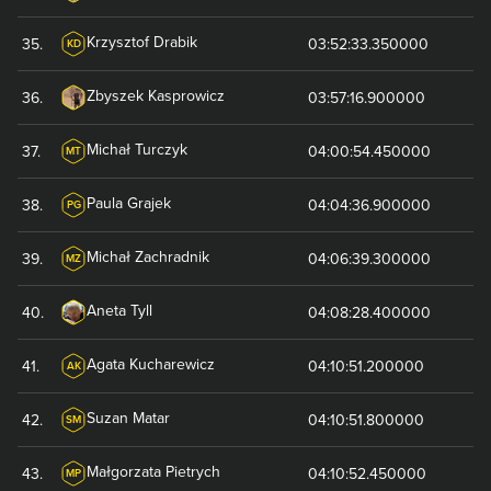
Krzysztof
Drabik
35
.
03:52:33.350000
KD
Zbyszek
Kasprowicz
36
.
03:57:16.900000
Michał
Turczyk
37
.
04:00:54.450000
MT
Paula
Grajek
38
.
04:04:36.900000
PG
Michał
Zachradnik
39
.
04:06:39.300000
MZ
Aneta
Tyll
40
.
04:08:28.400000
Agata
Kucharewicz
41
.
04:10:51.200000
AK
Suzan
Matar
42
.
04:10:51.800000
SM
Małgorzata
Pietrych
43
.
04:10:52.450000
MP