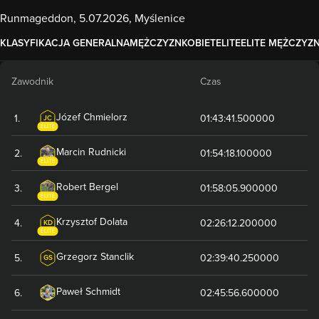
Runmageddon, 5.07.2026, Myślenice
KLASYFIKACJA GENERALNA
MĘŻCZYZN
KOBIET
ELITE
ELITE MĘŻCZYZ
Zawodnik
Czas
Józef
Chmielorz
1
.
01:43:41.500000
JC
ELITE
Marcin
Rudnicki
2
.
01:54:18.100000
ELITE
Robert
Bergel
3
.
01:58:05.900000
ELITE
Krzysztof
Dolata
4
.
02:26:12.200000
KD
ELITE
Grzegorz
Stanclik
5
.
02:39:40.250000
GS
Paweł
Schmidt
6
.
02:45:56.600000