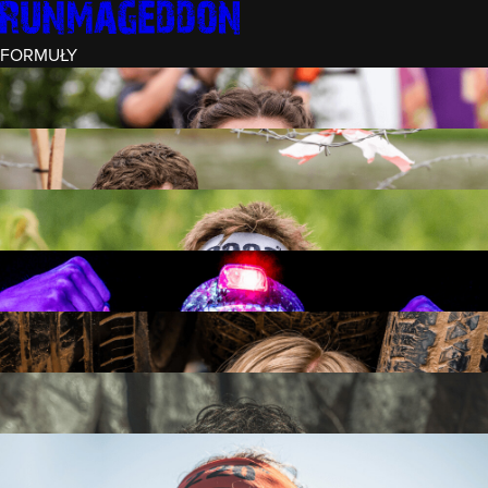
FORMUŁY
INTRO (¼)
15 PRZESZKÓD
3 KM+
REKRUT (½)
30 PRZESZKÓD
6 KM+
RUNMAGEDDON
50 PRZESZKÓD
12 KM+
NOCNY REKRUT (½)
30 PRZESZKÓD
6 KM+
INTRO U-16
15 PRZESZKÓD
3 KM+
RUNMAGEDDON HARDCORE
70 PRZESZKÓD
21 KM+
RUNMAGEDDON ULTRA
140 PRZESZKÓD
42 KM+