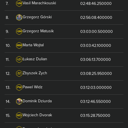
Vasil
Marachkouski
7
.
02:48:46.250000
VM
Grzegorz
Górski
8
.
02:56:08.400000
Grzegorz
Matusik
9
.
03:03:00.500000
GM
Marta
Wojtal
10
.
03:03:42.100000
MW
Łukasz
Dulian
11
.
03:06:13.700000
ŁD
Zbyszek
Zych
12
.
03:08:25.950000
ZZ
Pawel
Widz
13
.
03:12:03.000000
PW
Dominik
Dziurda
14
.
03:12:46.550000
Wojciech
Dvorak
15
.
03:15:28.750000
WD