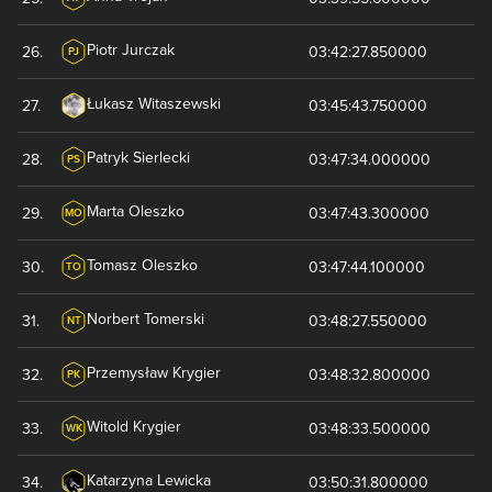
Piotr
Jurczak
26
.
03:42:27.850000
PJ
Łukasz
Witaszewski
27
.
03:45:43.750000
Patryk
Sierlecki
28
.
03:47:34.000000
PS
Marta
Oleszko
29
.
03:47:43.300000
MO
Tomasz
Oleszko
30
.
03:47:44.100000
TO
Norbert
Tomerski
31
.
03:48:27.550000
NT
Przemysław
Krygier
32
.
03:48:32.800000
PK
Witold
Krygier
33
.
03:48:33.500000
WK
Katarzyna
Lewicka
34
.
03:50:31.800000