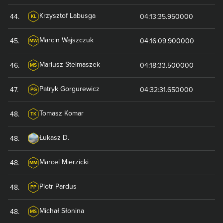
Krzysztof
Labusga
44
.
04:13:35.950000
KL
Marcin
Wajszczuk
45
.
04:16:09.900000
MW
Mariusz
Stelmaszek
46
.
04:18:33.500000
MS
Patryk
Gorgurewicz
47
.
04:32:31.650000
PG
Tomasz
Komar
48
.
TK
Łukasz
D.
48
.
Marcel
Mierzicki
48
.
MM
Piotr
Pardus
48
.
PP
Michał
Słonina
48
.
MS