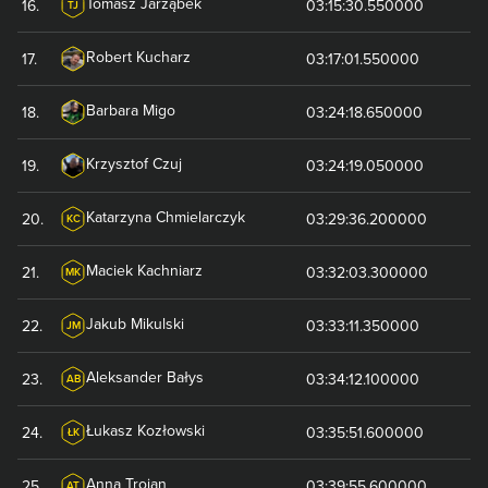
Tomasz
Jarząbek
16
.
03:15:30.550000
TJ
Robert
Kucharz
17
.
03:17:01.550000
Barbara
Migo
18
.
03:24:18.650000
Krzysztof
Czuj
19
.
03:24:19.050000
Katarzyna
Chmielarczyk
20
.
03:29:36.200000
KC
Maciek
Kachniarz
21
.
03:32:03.300000
MK
Jakub
Mikulski
22
.
03:33:11.350000
JM
Aleksander
Bałys
23
.
03:34:12.100000
AB
Łukasz
Kozłowski
24
.
03:35:51.600000
ŁK
Anna
Trojan
25
.
03:39:55.600000
AT