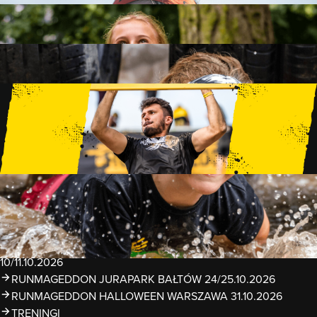
FAMILY
15 PRZESZKÓD
2 KM+
KIDS
15 PRZESZKÓD
1 KM+
TRENINGI
WYDARZENIA
RUNMAGEDDON LUBLIN ZALEW ZEMBORZYCKI
22/23.08.2026
RUNMAGEDDON ERGO ARENA GDAŃSK/SOPOT
12/13.09.2026
RUNMAGEDDON KIDS: DEMO WARSZAWA 24/26.09.2026
RUNMAGEDDON WROCŁAW KOPALNIA ROLANTOWICE
26/27.09.2026
RUNMAGEDDON WARSZAWA TWIERDZA MODLIN
10/11.10.2026
RUNMAGEDDON JURAPARK BAŁTÓW 24/25.10.2026
RUNMAGEDDON HALLOWEEN WARSZAWA 31.10.2026
TRENINGI