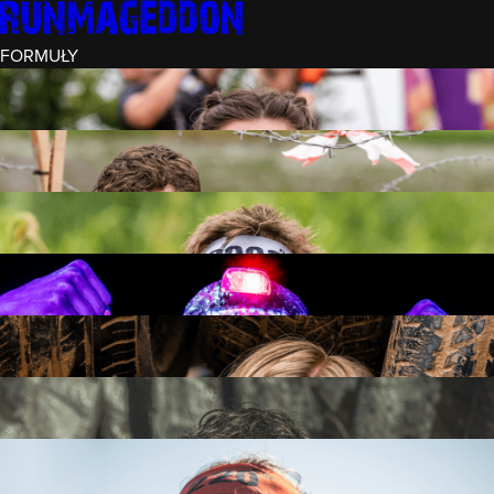
FORMUŁY
INTRO (¼)
15 PRZESZKÓD
3 KM+
REKRUT (½)
30 PRZESZKÓD
6 KM+
RUNMAGEDDON
50 PRZESZKÓD
12 KM+
NOCNY REKRUT (½)
30 PRZESZKÓD
6 KM+
INTRO U-16
15 PRZESZKÓD
3 KM+
RUNMAGEDDON HARDCORE
70 PRZESZKÓD
21 KM+
RUNMAGEDDON ULTRA
140 PRZESZKÓD
42 KM+