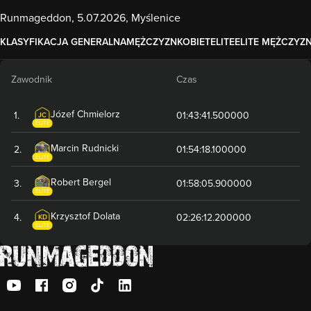
Runmageddon, 5.07.2026, Myślenice
KLASYFIKACJA GENERALNA
MĘŻCZYZN
KOBIET
ELITE
ELITE MĘŻCZYZ
Zawodnik
Czas
Józef
Chmielorz
1
.
01:43:41.500000
JC
ELITE
Marcin
Rudnicki
2
.
01:54:18.100000
ELITE
Robert
Bergel
3
.
01:58:05.900000
ELITE
Krzysztof
Dolata
4
.
02:26:12.200000
KD
ELITE