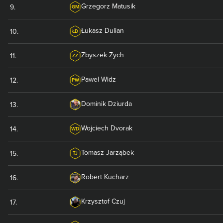
Grzegorz
Matusik
9
.
GM
Łukasz
Dulian
10
.
ŁD
Zbyszek
Zych
11
.
ZZ
Pawel
Widz
12
.
PW
Dominik
Dziurda
13
.
Wojciech
Dvorak
14
.
WD
Tomasz
Jarząbek
15
.
TJ
Robert
Kucharz
16
.
Krzysztof
Czuj
17
.