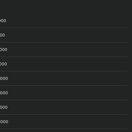
000
000
0000
0000
0000
0000
0000
0000