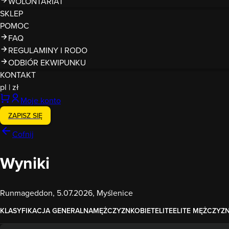
WOLONTARIAT
SKLEP
POMOC
FAQ
REGULAMINY I RODO
ODBIÓR EKWIPUNKU
KONTAKT
pl
|
zł
Moje konto
ZAPISZ SIĘ
Cofnij
Wyniki
Runmageddon, 5.07.2026, Myślenice
KLASYFIKACJA GENERALNA
MĘŻCZYZN
KOBIET
ELITE
ELITE MĘŻCZYZ