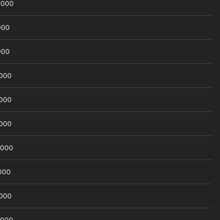
0000
000
000
0000
0000
0000
0000
0000
0000
0000