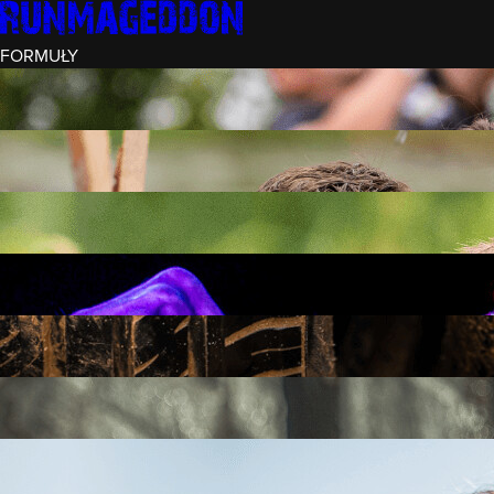
FORMUŁY
INTRO (¼)
15 PRZESZKÓD
3 KM+
REKRUT (½)
30 PRZESZKÓD
6 KM+
RUNMAGEDDON
50 PRZESZKÓD
12 KM+
NOCNY REKRUT (½)
30 PRZESZKÓD
6 KM+
INTRO U-16
15 PRZESZKÓD
3 KM+
RUNMAGEDDON HARDCORE
70 PRZESZKÓD
21 KM+
RUNMAGEDDON ULTRA
140 PRZESZKÓD
42 KM+