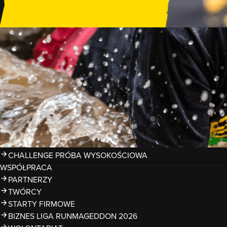
GDZIE TRENOWAĆ?
PRZESZKODY
ZDJĘCIA
KALENDARZ 2026
WYNIKI
LIGA RUNMAGEDDON 2026
SUPERLIGA RUNMAGEDDON 2026
SUPERLIGA RMG KIDS 2026
KWALIFIKACJE DO MISTRZOSTW EUROPY I ŚWIATA OCR
TROFEA
LEGENDY RUNMAGEDDON
MAGAZYN
CHALLENGE PRÓBA WYSOKOŚCIOWA
WSPÓŁPRACA
PARTNERZY
TWÓRCY
STARTY FIRMOWE
BIZNES LIGA RUNMAGEDDON 2026