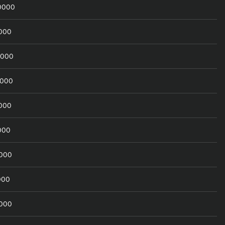
0000
0000
0000
0000
0000
000
0000
000
0000