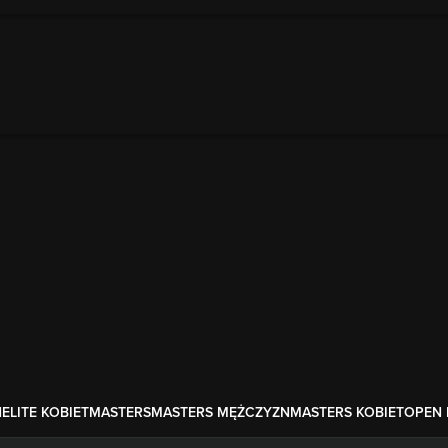
N
ELITE KOBIET
MASTERS
MASTERS MĘŻCZYZN
MASTERS KOBIET
OPEN 