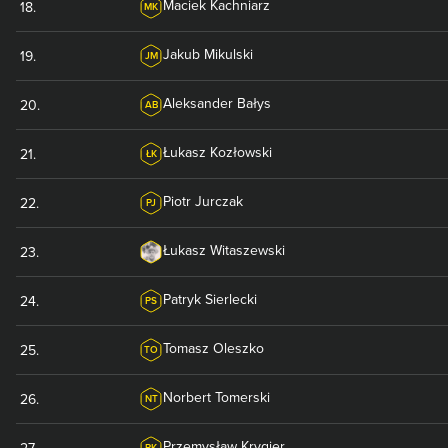
Maciek
Kachniarz
18
.
MK
Jakub
Mikulski
19
.
JM
Aleksander
Bałys
20
.
AB
Łukasz
Kozłowski
21
.
ŁK
Piotr
Jurczak
22
.
PJ
Łukasz
Witaszewski
23
.
Patryk
Sierlecki
24
.
PS
Tomasz
Oleszko
25
.
TO
Norbert
Tomerski
26
.
NT
Przemysław
Krygier
27
.
PK