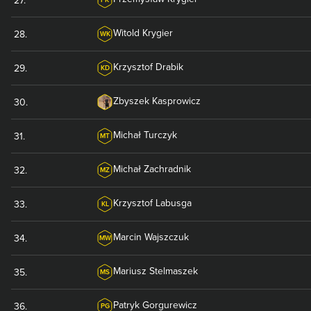
Witold
Krygier
28
.
WK
Krzysztof
Drabik
29
.
KD
Zbyszek
Kasprowicz
30
.
Michał
Turczyk
31
.
MT
Michał
Zachradnik
32
.
MZ
Krzysztof
Labusga
33
.
KL
Marcin
Wajszczuk
34
.
MW
Mariusz
Stelmaszek
35
.
MS
Patryk
Gorgurewicz
36
.
PG