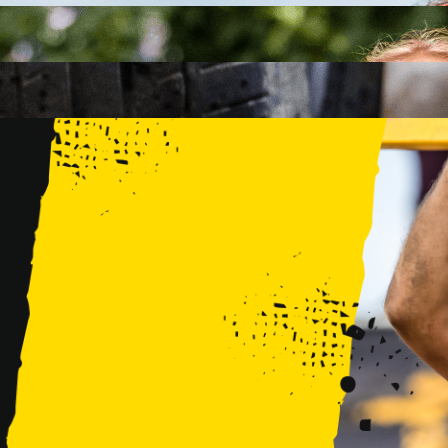
FAMILY
15 PRZESZKÓD
2 KM+
KIDS
15 PRZESZKÓD
1 KM+
TRENINGI
WYDARZENIA
RUNMAGEDDON LUBLIN ZALEW ZEMBORZYCKI 22/23.08.20
RUNMAGEDDON ERGO ARENA GDAŃSK/SOPOT 12/13.09.20
RUNMAGEDDON KIDS: DEMO WARSZAWA 24/26.09.2026
RUNMAGEDDON WROCŁAW KOPALNIA ROLANTOWICE 26/27
RUNMAGEDDON WARSZAWA TWIERDZA MODLIN 10/11.10.20
RUNMAGEDDON JURAPARK BAŁTÓW 24/25.10.2026
RUNMAGEDDON HALLOWEEN WARSZAWA 31.10.2026
TRENINGI
VOUCHERY
DLA ZAWODNIKÓW
LOGOWANIE
DEBIUTUJĘ