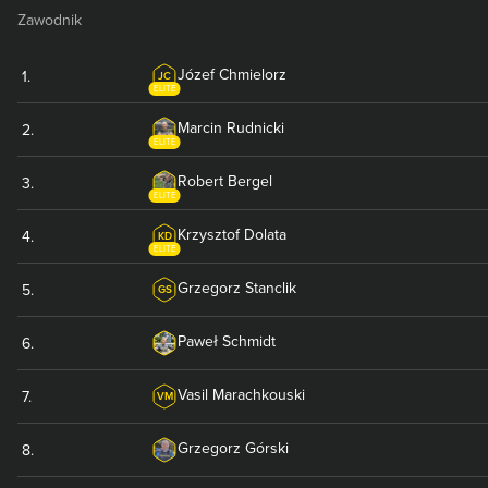
Zawodnik
Józef
Chmielorz
1
.
JC
ELITE
Marcin
Rudnicki
2
.
ELITE
Robert
Bergel
3
.
ELITE
Krzysztof
Dolata
4
.
KD
ELITE
Grzegorz
Stanclik
5
.
GS
Paweł
Schmidt
6
.
Vasil
Marachkouski
7
.
VM
Grzegorz
Górski
8
.