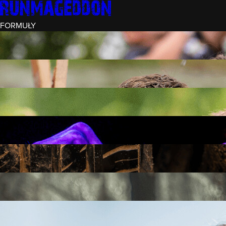
FORMUŁY
INTRO (¼)
15 PRZESZKÓD
3 KM+
REKRUT (½)
30 PRZESZKÓD
6 KM+
RUNMAGEDDON
50 PRZESZKÓD
12 KM+
NOCNY REKRUT (½)
30 PRZESZKÓD
6 KM+
INTRO U-16
15 PRZESZKÓD
3 KM+
RUNMAGEDDON HARDCORE
70 PRZESZKÓD
21 KM+
RUNMAGEDDON ULTRA
140 PRZESZKÓD
42 KM+