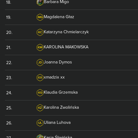
Barbara
Migo
18
.
Magdalena
Głaz
19
.
MG
Katarzyna
Chmielarczyk
20
.
KC
KAROLINA
MAKOWSKA
21
.
KM
Joanna
Dymos
22
.
JD
xmadzix
xx
23
.
XX
Klaudia
Grzemska
24
.
KG
Karolina
Zwolińska
25
.
KZ
Uliana
Luhova
26
.
UL
Kasia
Śliwińska
27
.