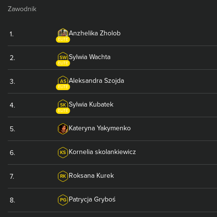
Zawodnik
Anzhelika
Zholob
1
.
ELITE
Sylwia
Wachta
2
.
SW
ELITE
Aleksandra
Szojda
3
.
AS
ELITE
Sylwia
Kubatek
4
.
SK
ELITE
Kateryna
Yakymenko
5
.
Kornelia
skolankiewicz
6
.
KS
Roksana
Kurek
7
.
RK
Patrycja
Gryboś
8
.
PG