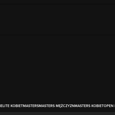
N
ELITE KOBIET
MASTERS
MASTERS MĘŻCZYZN
MASTERS KOBIET
OPEN 