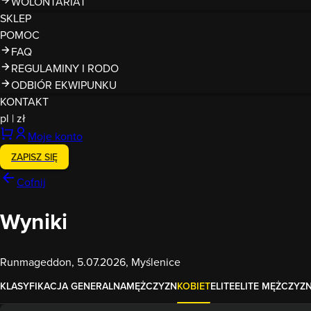
WOLONTARIAT
SKLEP
POMOC
FAQ
REGULAMINY I RODO
ODBIÓR EKWIPUNKU
KONTAKT
pl
|
zł
Moje konto
ZAPISZ SIĘ
Cofnij
Wyniki
Runmageddon, 5.07.2026, Myślenice
KLASYFIKACJA GENERALNA
MĘŻCZYZN
KOBIET
ELITE
ELITE MĘŻCZYZ