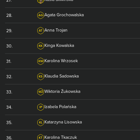
Agata
Grochowalska
28
.
AG
Anna
Trojan
29
.
AT
Kinga
Kowalska
30
.
KK
Karolina
Wrzosek
31
.
KW
Klaudia
Sadowska
32
.
KS
Wiktoria
Żukowska
33
.
WŻ
Izabela
Polańska
34
.
IP
Katarzyna
Lisowska
35
.
KL
Karolina
Tkaczuk
36
.
KT