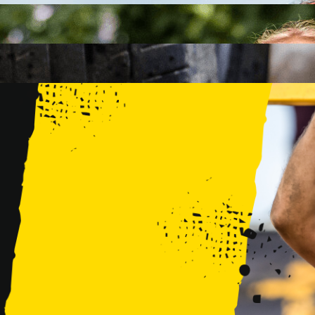
FAMILY
15 PRZESZKÓD
2 KM+
KIDS
15 PRZESZKÓD
1 KM+
TRENINGI
WYDARZENIA
RUNMAGEDDON LUBLIN ZALEW ZEMBORZYCKI 22/23.08.20
RUNMAGEDDON ERGO ARENA GDAŃSK/SOPOT 12/13.09.20
RUNMAGEDDON KIDS: DEMO WARSZAWA 24/26.09.2026
RUNMAGEDDON WROCŁAW KOPALNIA ROLANTOWICE 26/27
RUNMAGEDDON WARSZAWA TWIERDZA MODLIN 10/11.10.20
RUNMAGEDDON JURAPARK BAŁTÓW 24/25.10.2026
RUNMAGEDDON HALLOWEEN WARSZAWA 31.10.2026
TRENINGI
VOUCHERY
DLA ZAWODNIKÓW
LOGOWANIE
DEBIUTUJĘ