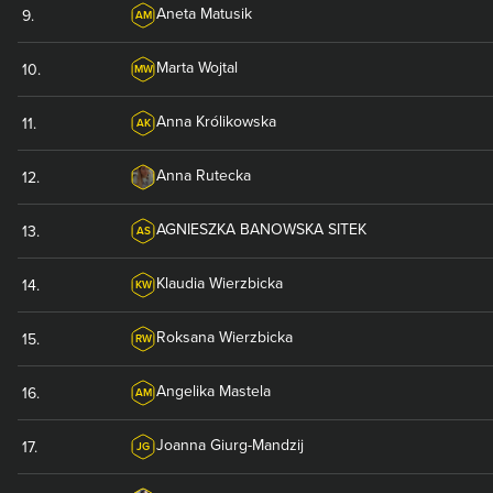
Aneta
Matusik
9
.
AM
Marta
Wojtal
10
.
MW
Anna
Królikowska
11
.
AK
Anna
Rutecka
12
.
AGNIESZKA
BANOWSKA SITEK
13
.
AS
Klaudia
Wierzbicka
14
.
KW
Roksana
Wierzbicka
15
.
RW
Angelika
Mastela
16
.
AM
Joanna
Giurg-Mandzij
17
.
JG