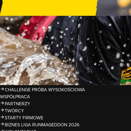
GDZIE TRENOWAĆ?
PRZESZKODY
ZDJĘCIA
KALENDARZ 2026
WYNIKI
LIGA RUNMAGEDDON 2026
SUPERLIGA RUNMAGEDDON 2026
SUPERLIGA RMG KIDS 2026
KWALIFIKACJE DO MISTRZOSTW EUROPY I ŚWIATA OCR
TROFEA
LEGENDY RUNMAGEDDON
MAGAZYN
CHALLENGE PRÓBA WYSOKOŚCIOWA
WSPÓŁPRACA
PARTNERZY
TWÓRCY
STARTY FIRMOWE
BIZNES LIGA RUNMAGEDDON 2026