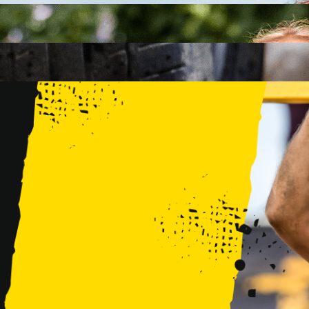
FAMILY
15 PRZESZKÓD
2 KM+
KIDS
15 PRZESZKÓD
1 KM+
TRENINGI
WYDARZENIA
RUNMAGEDDON LUBLIN ZALEW ZEMBORZYCKI 22/23.08.20
RUNMAGEDDON ERGO ARENA GDAŃSK/SOPOT 12/13.09.20
RUNMAGEDDON KIDS: DEMO WARSZAWA 24/26.09.2026
RUNMAGEDDON WROCŁAW KOPALNIA ROLANTOWICE 26/27
RUNMAGEDDON WARSZAWA TWIERDZA MODLIN 10/11.10.20
RUNMAGEDDON JURAPARK BAŁTÓW 24/25.10.2026
RUNMAGEDDON HALLOWEEN WARSZAWA 31.10.2026
TRENINGI
VOUCHERY
DLA ZAWODNIKÓW
LOGOWANIE
DEBIUTUJĘ