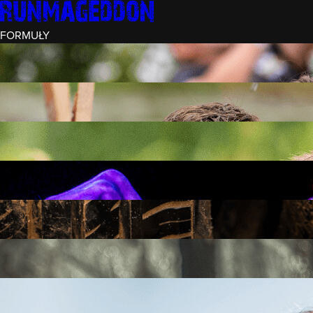
FORMUŁY
INTRO (¼)
15 PRZESZKÓD
3 KM+
REKRUT (½)
30 PRZESZKÓD
6 KM+
RUNMAGEDDON
50 PRZESZKÓD
12 KM+
NOCNY REKRUT (½)
30 PRZESZKÓD
6 KM+
INTRO U-16
15 PRZESZKÓD
3 KM+
RUNMAGEDDON HARDCORE
70 PRZESZKÓD
21 KM+
RUNMAGEDDON ULTRA
140 PRZESZKÓD
42 KM+