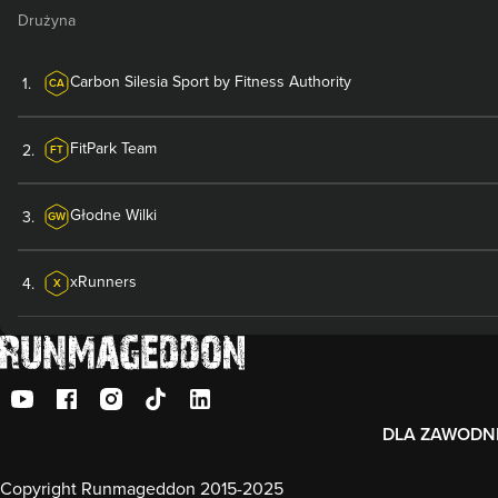
Drużyna
Carbon Silesia Sport by Fitness Authority
1
.
CA
FitPark Team
2
.
FT
Głodne Wilki
3
.
GW
xRunners
4
.
X
DLA ZAWODN
Copyright Runmageddon 2015-2025