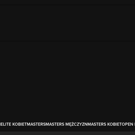
N
ELITE KOBIET
MASTERS
MASTERS MĘŻCZYZN
MASTERS KOBIET
OPEN 