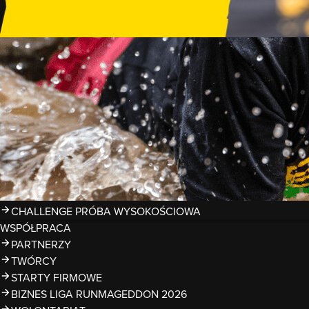
GDZIE TRENOWAĆ?
PRZESZKODY
ZDJĘCIA
KALENDARZ 2026
WYNIKI
LIGA RUNMAGEDDON 2026
SUPERLIGA RUNMAGEDDON 2026
SUPERLIGA RMG KIDS 2026
KWALIFIKACJE DO MISTRZOSTW EUROPY I ŚWIATA OCR
TROFEA
LEGENDY RUNMAGEDDON
MAGAZYN
CHALLENGE PRÓBA WYSOKOŚCIOWA
WSPÓŁPRACA
PARTNERZY
TWÓRCY
STARTY FIRMOWE
BIZNES LIGA RUNMAGEDDON 2026