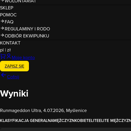
WOLONTARIAT
SKLEP
POMOC
FAQ
REGULAMINY I RODO
ODBIÓR EKWIPUNKU
KONTAKT
pl
|
zł
Moje konto
ZAPISZ SIĘ
Cofnij
Wyniki
Runmageddon Ultra, 4.07.2026, Myślenice
KLASYFIKACJA GENERALNA
MĘŻCZYZN
KOBIET
ELITE
ELITE MĘŻCZYZ