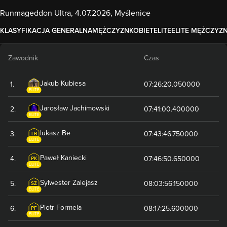
Runmageddon Ultra, 4.07.2026, Myślenice
KLASYFIKACJA GENERALNA
MĘŻCZYZN
KOBIET
ELITE
ELITE MĘŻCZYZ
Zawodnik
Czas
Jakub
Kubiesa
1
.
07:26:20.050000
ELITE
Jarosław
Jachimowski
2
.
07:41:00.400000
ELITE
lukasz
Be
3
.
07:43:46.750000
LB
ELITE
Paweł
Kaniecki
4
.
07:46:50.650000
PK
ELITE
Sylwester
Zalejasz
5
.
08:03:56.150000
SZ
ELITE
Piotr
Formela
6
.
08:17:25.600000
PF
ELITE