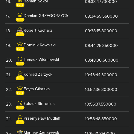
Roman
Sokół
16
.
09:33:47.700000
RS
ELITE
Damian
GRZEGORZYCA
17
.
09:34:59.550000
DG
ELITE
Robert
Kucharz
18
.
09:38:15.800000
ELITE
Dominik
Kowalski
19
.
09:44:25.350000
DK
ELITE
Tomasz
Wiśniewski
20
.
09:48:30.600000
TW
ELITE
Konrad
Zarzycki
21
.
10:43:44.300000
KZ
ELITE
Edyta
Gilarska
22
.
10:52:36.300000
EG
ELITE
Łukasz
Sierociuk
23
.
10:56:37.550000
ŁS
ELITE
Przemysław
Mudlaff
24
.
10:58:48.850000
PM
ELITE
Mariusz
Anuszczyk
25
.
11:25:31.850000