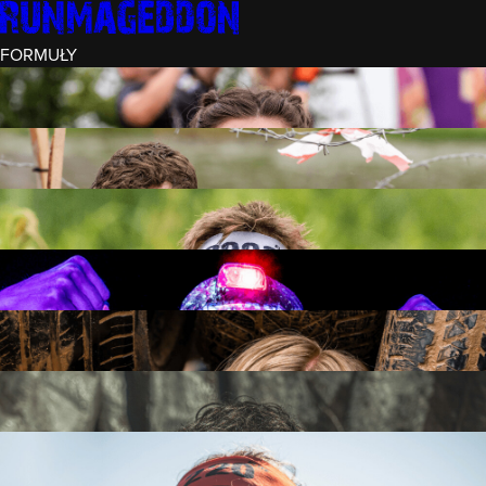
FORMUŁY
INTRO (¼)
15 PRZESZKÓD
3 KM+
REKRUT (½)
30 PRZESZKÓD
6 KM+
RUNMAGEDDON
50 PRZESZKÓD
12 KM+
NOCNY REKRUT (½)
30 PRZESZKÓD
6 KM+
INTRO U-16
15 PRZESZKÓD
3 KM+
RUNMAGEDDON HARDCORE
70 PRZESZKÓD
21 KM+
RUNMAGEDDON ULTRA
140 PRZESZKÓD
42 KM+