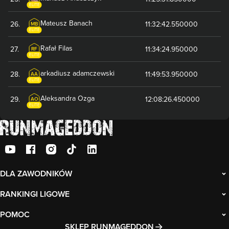
ELITE
Mateusz
Banach
26
.
11:32:42.550000
MB
ELITE
Rafał
Filas
27
.
11:34:24.950000
RF
ELITE
arkadiusz
adamczewski
28
.
11:49:53.950000
AA
ELITE
Aleksandra
Ozga
29
.
12:08:26.450000
AO
ELITE
DLA ZAWODNIKÓW
RANKINGI LIGOWE
POMOC
SKLEP RUNMAGEDDON