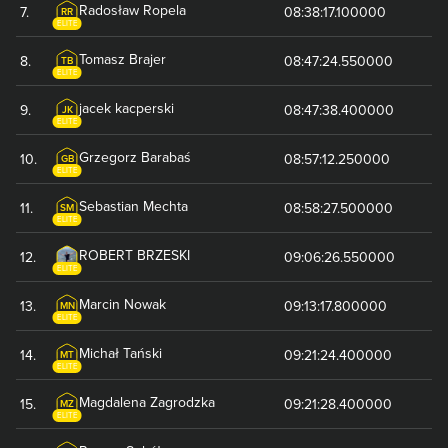
Radosław
Ropela
7
.
08:38:17.100000
RR
ELITE
Tomasz
Brajer
8
.
08:47:24.550000
TB
ELITE
jacek
kacperski
9
.
08:47:38.400000
JK
ELITE
Grzegorz
Barabaś
10
.
08:57:12.250000
GB
ELITE
Sebastian
Mechta
11
.
08:58:27.500000
SM
ELITE
ROBERT
BRZESKI
12
.
09:06:26.550000
ELITE
Marcin
Nowak
13
.
09:13:17.800000
MN
ELITE
Michał
Tański
14
.
09:21:24.400000
MT
ELITE
Magdalena
Zagrodzka
15
.
09:21:28.400000
MZ
ELITE