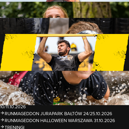
FAMILY
15 PRZESZKÓD
2 KM+
KIDS
15 PRZESZKÓD
1 KM+
TRENINGI
WYDARZENIA
RUNMAGEDDON LUBLIN ZALEW ZEMBORZYCKI
22/23.08.2026
RUNMAGEDDON ERGO ARENA GDAŃSK/SOPOT
12/13.09.2026
RUNMAGEDDON KIDS: DEMO WARSZAWA 24/26.09.2026
RUNMAGEDDON WROCŁAW KOPALNIA ROLANTOWICE
26/27.09.2026
RUNMAGEDDON WARSZAWA TWIERDZA MODLIN
10/11.10.2026
RUNMAGEDDON JURAPARK BAŁTÓW 24/25.10.2026
RUNMAGEDDON HALLOWEEN WARSZAWA 31.10.2026
TRENINGI