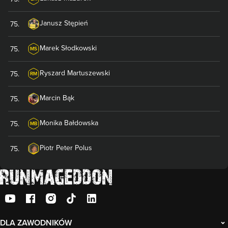
Janusz
Stępień
75
.
Marek
Słodkowski
75
.
MS
Ryszard
Martuszewski
75
.
RM
Marcin
Bąk
75
.
Monika
Bałdowska
75
.
MB
Piotr Peter
Polus
75
.
DLA ZAWODNIKÓW