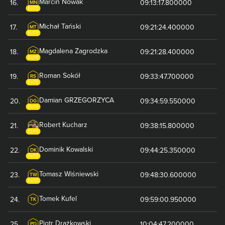
Marcin
Nowak
16
.
09:13:17.800000
MN
ELITE
Michał
Tański
17
.
09:21:24.400000
MT
ELITE
Magdalena
Zagrodzka
18
.
09:21:28.400000
MZ
ELITE
Roman
Sokół
19
.
09:33:47.700000
RS
ELITE
Damian
GRZEGORZYCA
20
.
09:34:59.550000
DG
ELITE
Robert
Kucharz
21
.
09:38:15.800000
ELITE
Dominik
Kowalski
22
.
09:44:25.350000
DK
ELITE
Tomasz
Wiśniewski
23
.
09:48:30.600000
TW
ELITE
Tomek
Kufel
24
.
09:59:00.950000
TK
Piotr
Drążkowski
25
.
10:04:47.200000
PD