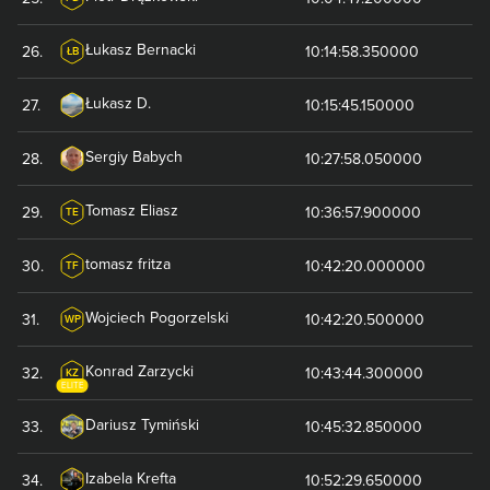
Łukasz
Bernacki
26
.
10:14:58.350000
ŁB
Łukasz
D.
27
.
10:15:45.150000
Sergiy
Babych
28
.
10:27:58.050000
Tomasz
Eliasz
29
.
10:36:57.900000
TE
tomasz
fritza
30
.
10:42:20.000000
TF
Wojciech
Pogorzelski
31
.
10:42:20.500000
WP
Konrad
Zarzycki
32
.
10:43:44.300000
KZ
ELITE
Dariusz
Tymiński
33
.
10:45:32.850000
Izabela
Krefta
34
.
10:52:29.650000