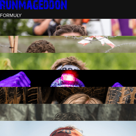
FORMUŁY
INTRO (¼)
15 PRZESZKÓD
3 KM+
REKRUT (½)
30 PRZESZKÓD
6 KM+
RUNMAGEDDON
50 PRZESZKÓD
12 KM+
NOCNY REKRUT (½)
30 PRZESZKÓD
6 KM+
INTRO U-16
15 PRZESZKÓD
3 KM+
RUNMAGEDDON HARDCORE
70 PRZESZKÓD
21 KM+
RUNMAGEDDON ULTRA
140 PRZESZKÓD
42 KM+