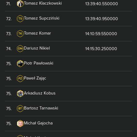
Tomasz
Klaczkowski
71
.
13:39:40.550000
Tomasz
Supcziński
72
.
13:39:40.950000
TS
Tomasz
Komar
73
.
14:10:59.550000
TK
Dariusz
Nikiel
74
.
14:15:30.250000
DN
Piotr
Pawłowski
75
.
Paweł
Zając
75
.
PZ
Arkadiusz
Kobus
75
.
Bartosz
Tarnawski
75
.
BT
Michał
Gajocha
75
.