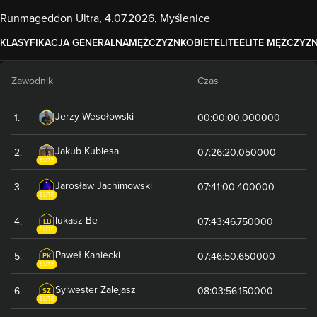
Runmageddon Ultra, 4.07.2026, Myślenice
KLASYFIKACJA GENERALNA
MĘŻCZYZN
KOBIET
ELITE
ELITE MĘŻCZYZ
Zawodnik
Czas
Jerzy
Wesołowski
1
.
00:00:00.000000
Jakub
Kubiesa
2
.
07:26:20.050000
ELITE
Jarosław
Jachimowski
3
.
07:41:00.400000
ELITE
lukasz
Be
4
.
07:43:46.750000
LB
ELITE
Paweł
Kaniecki
5
.
07:46:50.650000
PK
ELITE
Sylwester
Zalejasz
6
.
08:03:56.150000
SZ
ELITE