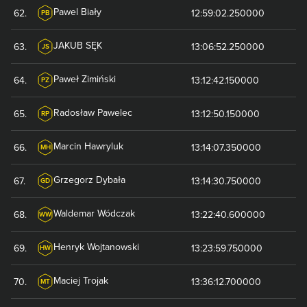
Pawel
Biały
62
.
12:59:02.250000
PB
JAKUB
SĘK
63
.
13:06:52.250000
JS
Paweł
Zimiński
64
.
13:12:42.150000
PZ
Radosław
Pawelec
65
.
13:12:50.150000
RP
Marcin
Hawryluk
66
.
13:14:07.350000
MH
Grzegorz
Dybała
67
.
13:14:30.750000
GD
Waldemar
Wódczak
68
.
13:22:40.600000
WW
Henryk
Wojtanowski
69
.
13:23:59.750000
HW
Maciej
Trojak
70
.
13:36:12.700000
MT