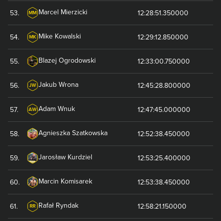
Marcel
Mierzicki
53
.
12:28:51.350000
MM
Mike
Kowalski
54
.
12:29:12.850000
MK
Blazej
Ogrodowski
55
.
12:33:00.750000
Jakub
Wrona
56
.
12:45:28.800000
JW
Adam
Wnuk
57
.
12:47:45.000000
AW
Agnieszka
Szatkowska
58
.
12:52:38.450000
Jarosław
Kurdziel
59
.
12:53:25.400000
Marcin
Komisarek
60
.
12:53:38.450000
Rafał
Ryndak
61
.
12:58:21.150000
RR