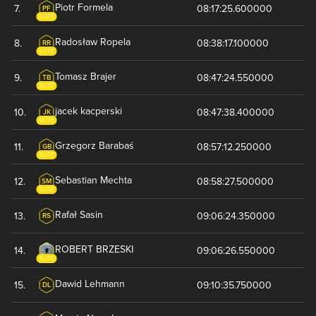
Piotr
Formela
7
.
08:17:25.600000
PF
ELITE
Radosław
Ropela
8
.
08:38:17.100000
RR
ELITE
Tomasz
Brajer
9
.
08:47:24.550000
TB
ELITE
jacek
kacperski
10
.
08:47:38.400000
JK
ELITE
Grzegorz
Barabaś
11
.
08:57:12.250000
GB
ELITE
Sebastian
Mechta
12
.
08:58:27.500000
SM
ELITE
Rafał
Sasin
13
.
09:06:24.350000
RS
ROBERT
BRZESKI
14
.
09:06:26.550000
ELITE
Dawid
Lehmann
15
.
09:10:35.750000
DL