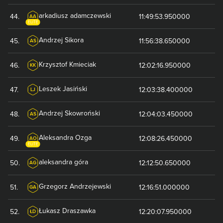
arkadiusz
adamczewski
44
.
11:49:53.950000
AA
ELITE
Andrzej
Sikora
45
.
11:56:38.650000
AS
Krzysztof
Kmieciak
46
.
12:02:16.950000
KK
Leszek
Jasiński
47
.
12:03:38.400000
LJ
Andrzej
Skowroński
48
.
12:04:03.450000
AS
Aleksandra
Ozga
49
.
12:08:26.450000
AO
ELITE
aleksandra
góra
50
.
12:12:50.650000
AG
Grzegorz
Andrzejewski
51
.
12:16:51.000000
GA
Łukasz
Draszawka
52
.
12:20:07.950000
ŁD