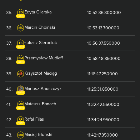
Edyta
Gilarska
35
.
10:52:36.300000
EG
ELITE
Marcin
Choiński
36
.
10:53:13.700000
MC
Łukasz
Sierociuk
37
.
10:56:37.550000
ŁS
ELITE
Przemysław
Mudlaff
38
.
10:58:48.850000
PM
ELITE
Krzysztof
Maciąg
39
.
11:16:47.250000
Mariusz
Anuszczyk
40
.
11:25:31.850000
ELITE
Mateusz
Banach
41
.
11:32:42.550000
MB
ELITE
Rafał
Filas
42
.
11:34:24.950000
RF
ELITE
Maciej
Błoński
43
.
11:42:17.350000
MB