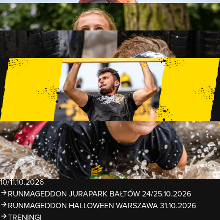
FAMILY
15 PRZESZKÓD
2 KM+
KIDS
15 PRZESZKÓD
1 KM+
TRENINGI
WYDARZENIA
RUNMAGEDDON LUBLIN ZALEW ZEMBORZYCKI
22/23.08.2026
RUNMAGEDDON ERGO ARENA GDAŃSK/SOPOT
12/13.09.2026
RUNMAGEDDON KIDS: DEMO WARSZAWA 24/26.09.2026
RUNMAGEDDON WROCŁAW KOPALNIA ROLANTOWICE
26/27.09.2026
RUNMAGEDDON WARSZAWA TWIERDZA MODLIN
10/11.10.2026
RUNMAGEDDON JURAPARK BAŁTÓW 24/25.10.2026
RUNMAGEDDON HALLOWEEN WARSZAWA 31.10.2026
TRENINGI