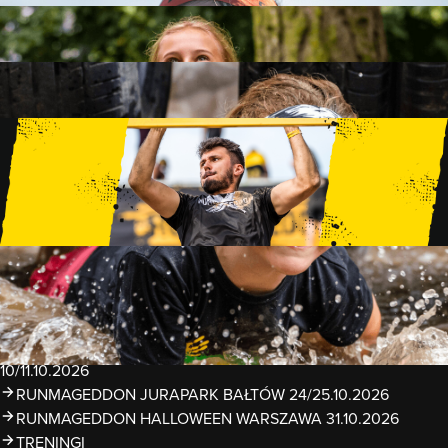
FAMILY
15 PRZESZKÓD
2 KM+
KIDS
15 PRZESZKÓD
1 KM+
TRENINGI
WYDARZENIA
RUNMAGEDDON LUBLIN ZALEW ZEMBORZYCKI
22/23.08.2026
RUNMAGEDDON ERGO ARENA GDAŃSK/SOPOT
12/13.09.2026
RUNMAGEDDON KIDS: DEMO WARSZAWA 24/26.09.2026
RUNMAGEDDON WROCŁAW KOPALNIA ROLANTOWICE
26/27.09.2026
RUNMAGEDDON WARSZAWA TWIERDZA MODLIN
10/11.10.2026
RUNMAGEDDON JURAPARK BAŁTÓW 24/25.10.2026
RUNMAGEDDON HALLOWEEN WARSZAWA 31.10.2026
TRENINGI