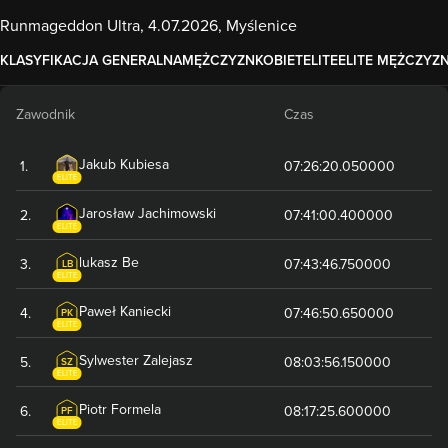
Runmageddon Ultra, 4.07.2026, Myślenice
KLASYFIKACJA GENERALNA
MĘŻCZYZN
KOBIET
ELITE
ELITE MĘŻCZYZ
Zawodnik
Czas
Jakub
Kubiesa
1
.
07:26:20.050000
ELITE
Jarosław
Jachimowski
2
.
07:41:00.400000
ELITE
lukasz
Be
3
.
07:43:46.750000
LB
ELITE
Paweł
Kaniecki
4
.
07:46:50.650000
PK
ELITE
Sylwester
Zalejasz
5
.
08:03:56.150000
SZ
ELITE
Piotr
Formela
6
.
08:17:25.600000
PF
ELITE