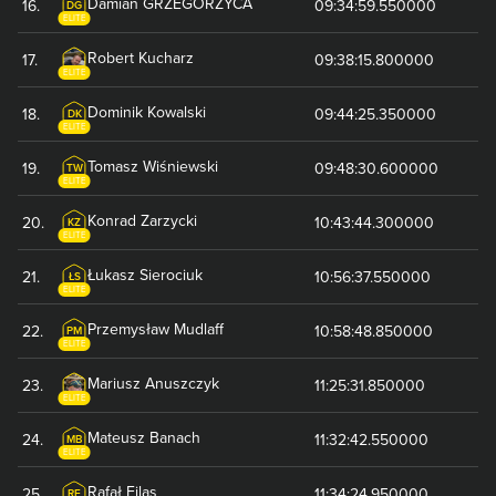
Damian
GRZEGORZYCA
16
.
09:34:59.550000
DG
ELITE
Robert
Kucharz
17
.
09:38:15.800000
ELITE
Dominik
Kowalski
18
.
09:44:25.350000
DK
ELITE
Tomasz
Wiśniewski
19
.
09:48:30.600000
TW
ELITE
Konrad
Zarzycki
20
.
10:43:44.300000
KZ
ELITE
Łukasz
Sierociuk
21
.
10:56:37.550000
ŁS
ELITE
Przemysław
Mudlaff
22
.
10:58:48.850000
PM
ELITE
Mariusz
Anuszczyk
23
.
11:25:31.850000
ELITE
Mateusz
Banach
24
.
11:32:42.550000
MB
ELITE
Rafał
Filas
25
.
11:34:24.950000
RF