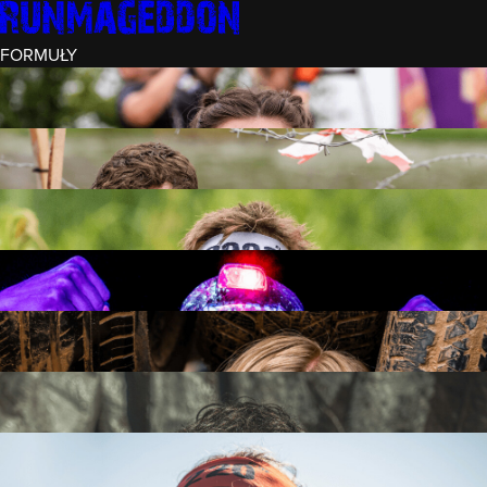
FORMUŁY
INTRO (¼)
15 PRZESZKÓD
3 KM+
REKRUT (½)
30 PRZESZKÓD
6 KM+
RUNMAGEDDON
50 PRZESZKÓD
12 KM+
NOCNY REKRUT (½)
30 PRZESZKÓD
6 KM+
INTRO U-16
15 PRZESZKÓD
3 KM+
RUNMAGEDDON HARDCORE
70 PRZESZKÓD
21 KM+
RUNMAGEDDON ULTRA
140 PRZESZKÓD
42 KM+