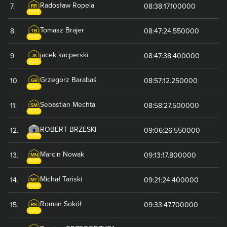
Radosław
Ropela
7
.
08:38:17.100000
RR
ELITE
Tomasz
Brajer
8
.
08:47:24.550000
TB
ELITE
jacek
kacperski
9
.
08:47:38.400000
JK
ELITE
Grzegorz
Barabaś
10
.
08:57:12.250000
GB
ELITE
Sebastian
Mechta
11
.
08:58:27.500000
SM
ELITE
ROBERT
BRZESKI
12
.
09:06:26.550000
ELITE
Marcin
Nowak
13
.
09:13:17.800000
MN
ELITE
Michał
Tański
14
.
09:21:24.400000
MT
ELITE
Roman
Sokół
15
.
09:33:47.700000
RS
ELITE