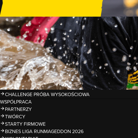
GDZIE TRENOWAĆ?
PRZESZKODY
ZDJĘCIA
KALENDARZ 2026
WYNIKI
LIGA RUNMAGEDDON 2026
SUPERLIGA RUNMAGEDDON 2026
SUPERLIGA RMG KIDS 2026
KWALIFIKACJE DO MISTRZOSTW EUROPY I ŚWIATA OCR
TROFEA
LEGENDY RUNMAGEDDON
MAGAZYN
CHALLENGE PRÓBA WYSOKOŚCIOWA
WSPÓŁPRACA
PARTNERZY
TWÓRCY
STARTY FIRMOWE
BIZNES LIGA RUNMAGEDDON 2026