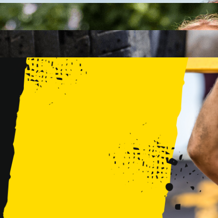
FAMILY
15 PRZESZKÓD
2 KM+
KIDS
15 PRZESZKÓD
1 KM+
TRENINGI
WYDARZENIA
RUNMAGEDDON LUBLIN ZALEW ZEMBORZYCKI 22/23.08.20
RUNMAGEDDON ERGO ARENA GDAŃSK/SOPOT 12/13.09.20
RUNMAGEDDON KIDS: DEMO WARSZAWA 24/26.09.2026
RUNMAGEDDON WROCŁAW KOPALNIA ROLANTOWICE 26/27
RUNMAGEDDON WARSZAWA TWIERDZA MODLIN 10/11.10.20
RUNMAGEDDON JURAPARK BAŁTÓW 24/25.10.2026
RUNMAGEDDON HALLOWEEN WARSZAWA 31.10.2026
TRENINGI
VOUCHERY
DLA ZAWODNIKÓW
LOGOWANIE
DEBIUTUJĘ