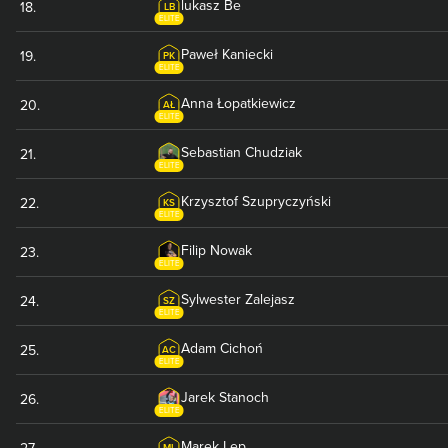
lukasz
Be
18
.
LB
ELITE
Paweł
Kaniecki
19
.
PK
ELITE
Anna
Łopatkiewicz
20
.
AŁ
ELITE
Sebastian
Chudziak
21
.
ELITE
Krzysztof
Szupryczyński
22
.
KS
ELITE
Filip
Nowak
23
.
ELITE
Sylwester
Zalejasz
24
.
SZ
ELITE
Adam
Cichoń
25
.
AC
ELITE
Jarek
Stanoch
26
.
ELITE
Marek
Lep
27
.
ML