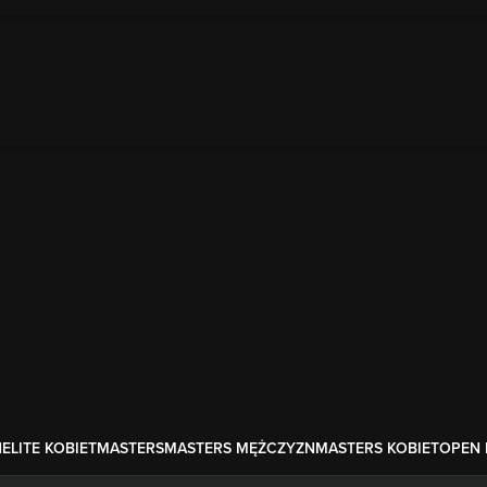
N
ELITE KOBIET
MASTERS
MASTERS MĘŻCZYZN
MASTERS KOBIET
OPEN 