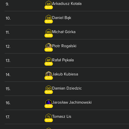
Arkadiusz
Kotala
9
.
AK
ELITE
Daniel
Bąk
10
.
DB
ELITE
Michał
Górka
11
.
MG
ELITE
Piotr
Rogalski
12
.
ELITE
Rafał
Pękala
13
.
RP
ELITE
Jakub
Kubiesa
14
.
ELITE
Damian
Dziedzic
15
.
DD
ELITE
Jarosław
Jachimowski
16
.
ELITE
Tomasz
Lis
17
.
TL
ELITE