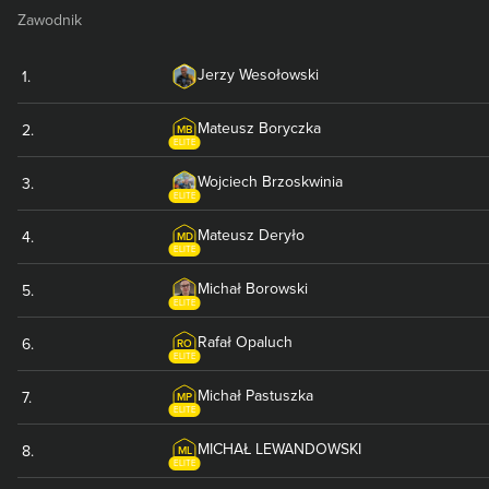
Zawodnik
Jerzy
Wesołowski
1
.
Mateusz
Boryczka
2
.
MB
ELITE
Wojciech
Brzoskwinia
3
.
ELITE
Mateusz
Deryło
4
.
MD
ELITE
Michał
Borowski
5
.
ELITE
Rafał
Opaluch
6
.
RO
ELITE
Michał
Pastuszka
7
.
MP
ELITE
MICHAŁ
LEWANDOWSKI
8
.
ML
ELITE