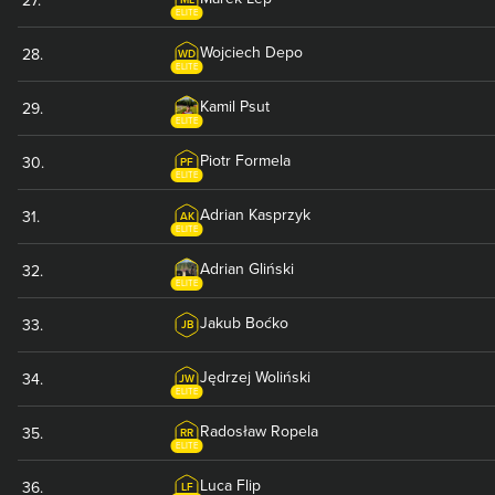
ELITE
Wojciech
Depo
28
.
WD
ELITE
Kamil
Psut
29
.
ELITE
Piotr
Formela
30
.
PF
ELITE
Adrian
Kasprzyk
31
.
AK
ELITE
Adrian
Gliński
32
.
ELITE
Jakub
Boćko
33
.
JB
Jędrzej
Woliński
34
.
JW
ELITE
Radosław
Ropela
35
.
RR
ELITE
Luca
Flip
36
.
LF