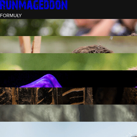
FORMUŁY
INTRO (¼)
15 PRZESZKÓD
3 KM+
REKRUT (½)
30 PRZESZKÓD
6 KM+
RUNMAGEDDON
50 PRZESZKÓD
12 KM+
NOCNY REKRUT (½)
30 PRZESZKÓD
6 KM+
INTRO U-16
15 PRZESZKÓD
3 KM+
RUNMAGEDDON HARDCORE
70 PRZESZKÓD
21 KM+
RUNMAGEDDON ULTRA
140 PRZESZKÓD
42 KM+