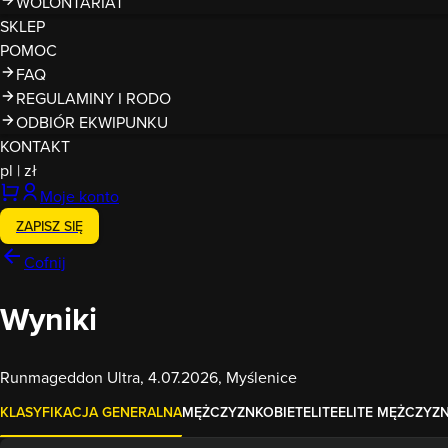
WOLONTARIAT
SKLEP
POMOC
FAQ
REGULAMINY I RODO
ODBIÓR EKWIPUNKU
KONTAKT
pl
|
zł
Moje konto
ZAPISZ SIĘ
Cofnij
Wyniki
Runmageddon Ultra, 4.07.2026, Myślenice
KLASYFIKACJA GENERALNA
MĘŻCZYZN
KOBIET
ELITE
ELITE MĘŻCZYZ