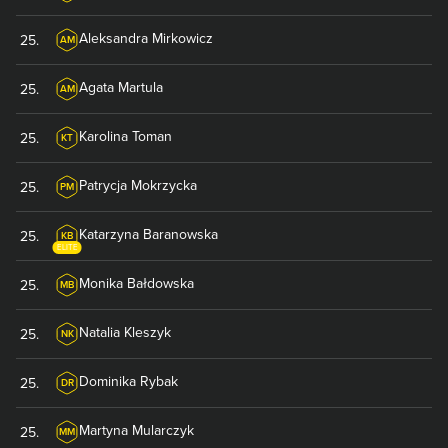
Aleksandra
Mirkowicz
25
.
AM
Agata
Martula
25
.
AM
Karolina
Toman
25
.
KT
Patrycja
Mokrzycka
25
.
PM
Katarzyna
Baranowska
25
.
KB
ELITE
Monika
Bałdowska
25
.
MB
Natalia
Kleszyk
25
.
NK
Dominika
Rybak
25
.
DR
Martyna
Mularczyk
25
.
MM