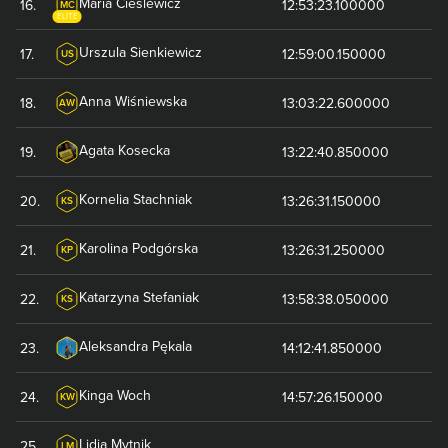
Maria
Cieślewicz
16
.
12:53:23.100000
MC
ELITE
Urszula
Sienkiewicz
17
.
12:59:00.150000
US
Anna
Wiśniewska
18
.
13:03:22.600000
AW
Agata
Kosecka
19
.
13:22:40.850000
Kornelia
Stachniak
20
.
13:26:31.150000
KS
Karolina
Podgórska
21
.
13:26:31.250000
KP
Katarzyna
Stefaniak
22
.
13:58:38.050000
KS
Aleksandra
Pękala
23
.
14:12:41.850000
Kinga
Woch
24
.
14:57:26.150000
KW
Lidia
Mytnik
25
.
LM