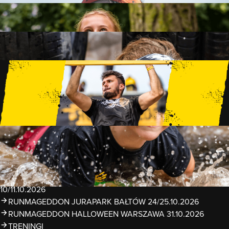
FAMILY
15 PRZESZKÓD
2 KM+
KIDS
15 PRZESZKÓD
1 KM+
TRENINGI
WYDARZENIA
RUNMAGEDDON LUBLIN ZALEW ZEMBORZYCKI
22/23.08.2026
RUNMAGEDDON ERGO ARENA GDAŃSK/SOPOT
12/13.09.2026
RUNMAGEDDON KIDS: DEMO WARSZAWA 24/26.09.2026
RUNMAGEDDON WROCŁAW KOPALNIA ROLANTOWICE
26/27.09.2026
RUNMAGEDDON WARSZAWA TWIERDZA MODLIN
10/11.10.2026
RUNMAGEDDON JURAPARK BAŁTÓW 24/25.10.2026
RUNMAGEDDON HALLOWEEN WARSZAWA 31.10.2026
TRENINGI