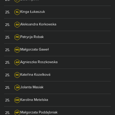
Kinga
Łukaszuk
25
.
KŁ
Aleksandra
Korkowska
25
.
AK
Patrycja
Robak
25
.
PR
Małgorzata
Gaweł
25
.
MG
Agnieszka
Roszkowska
25
.
AR
Kateřina
Kozelková
25
.
KK
Jolanta
Masiak
25
.
JM
Karolina
Metelska
25
.
KM
Małgorzata
Poddębniak
25
.
MP