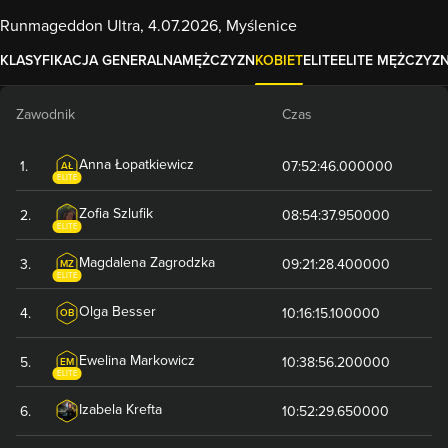
Runmageddon Ultra, 4.07.2026, Myślenice
KLASYFIKACJA GENERALNA
MĘŻCZYZN
KOBIET
ELITE
ELITE MĘŻCZYZ
Zawodnik
Czas
Anna
Łopatkiewicz
1
.
07:52:46.000000
AŁ
ELITE
Zofia
Szlufik
2
.
08:54:37.950000
ELITE
Magdalena
Zagrodzka
3
.
09:21:28.400000
MZ
ELITE
Olga
Besser
4
.
10:16:15.100000
OB
Ewelina
Markowicz
5
.
10:38:56.200000
EM
ELITE
Izabela
Krefta
6
.
10:52:29.650000