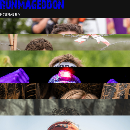
FORMUŁY
INTRO (¼)
15 PRZESZKÓD
3 KM+
REKRUT (½)
30 PRZESZKÓD
6 KM+
RUNMAGEDDON
50 PRZESZKÓD
12 KM+
NOCNY REKRUT (½)
30 PRZESZKÓD
6 KM+
INTRO U-16
15 PRZESZKÓD
3 KM+
RUNMAGEDDON HARDCORE
70 PRZESZKÓD
21 KM+
RUNMAGEDDON ULTRA
140 PRZESZKÓD
42 KM+