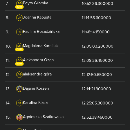
Edyta
Gilarska
7
.
10:52:36.300000
EG
ELITE
Joanna
Kapusta
8
.
11:14:55.600000
JK
Paulina
Rosadzińska
9
.
11:48:14.150000
PR
Magdalena
Karniluk
10
.
12:05:03.200000
MK
ELITE
Aleksandra
Ozga
11
.
12:08:26.450000
AO
ELITE
aleksandra
góra
12
.
12:12:50.650000
AG
Dajana
Korzeń
13
.
12:14:21.900000
Karolina
Klasa
14
.
12:25:05.300000
KK
Agnieszka
Szatkowska
15
.
12:52:38.450000