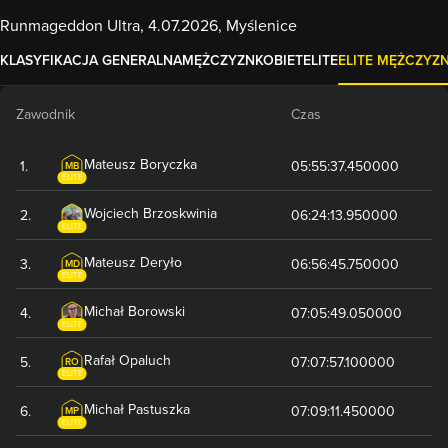
Runmageddon Ultra, 4.07.2026, Myślenice
KLASYFIKACJA GENERALNA
MĘŻCZYZN
KOBIET
ELITE
ELITE MĘŻCZYZ
Zawodnik
Czas
Mateusz
Boryczka
1
.
05:55:37.450000
MB
ELITE
Wojciech
Brzoskwinia
2
.
06:24:13.950000
ELITE
Mateusz
Deryło
3
.
06:56:45.750000
MD
ELITE
Michał
Borowski
4
.
07:05:49.050000
ELITE
Rafał
Opaluch
5
.
07:07:57.100000
RO
ELITE
Michał
Pastuszka
6
.
07:09:11.450000
MP
ELITE