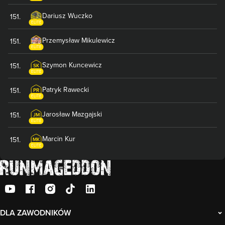
Dariusz
Wuczko
151
.
ELITE
Przemysław
Mikulewicz
151
.
ELITE
Szymon
Kuncewicz
151
.
SK
ELITE
Patryk
Rawecki
151
.
PR
ELITE
Jarosław
Mazgajski
151
.
JM
ELITE
Marcin
Kur
151
.
MK
ELITE
DLA ZAWODNIKÓW