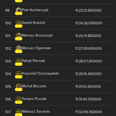
ELITE
Piotr
Kucharczyk
99
.
11:23:21.600000
ELITE
Daniel
Krasicki
100
.
11:24:26.050000
DK
ELITE
Mariusz
Anuszczyk
101
.
11:25:31.850000
ELITE
Mariusz
Ogierman
102
.
11:27:29.400000
ELITE
Patryk
Piersiak
103
.
11:28:07.300000
PP
ELITE
Krzysztof
Oszczepalski
104
.
11:29:15.400000
KO
ELITE
Michał
Boczula
105
.
11:31:10.300000
ELITE
Tomasz
Pruciak
106
.
11:31:40.700000
TP
ELITE
Mateusz
Zarzecki
107
.
11:32:34.350000
MZ
ELITE