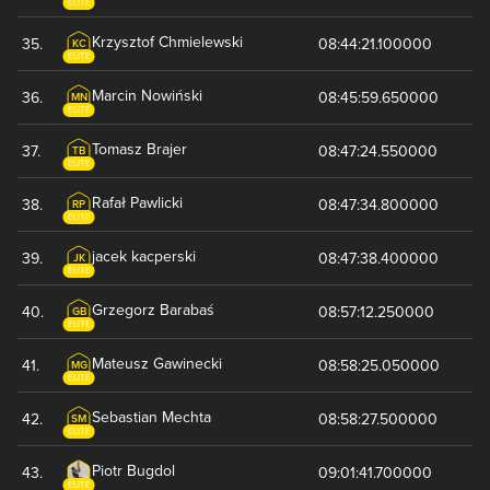
ELITE
Krzysztof
Chmielewski
35
.
08:44:21.100000
KC
ELITE
Marcin
Nowiński
36
.
08:45:59.650000
MN
ELITE
Tomasz
Brajer
37
.
08:47:24.550000
TB
ELITE
Rafał
Pawlicki
38
.
08:47:34.800000
RP
ELITE
jacek
kacperski
39
.
08:47:38.400000
JK
ELITE
Grzegorz
Barabaś
40
.
08:57:12.250000
GB
ELITE
Mateusz
Gawinecki
41
.
08:58:25.050000
MG
ELITE
Sebastian
Mechta
42
.
08:58:27.500000
SM
ELITE
Piotr
Bugdol
43
.
09:01:41.700000
ELITE