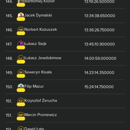
Bartłomiej
Kozioł
144
.
13:19:26.500000
ELITE
Jacek
Dymalski
145
.
13:34:38.650000
ELITE
Norbert
Kożuszek
146
.
13:36:26.750000
NK
ELITE
Łukasz
Siejk
147
.
13:45:10.900000
ELITE
Łukasz
Jewdokimow
148
.
14:00:59.000000
ŁJ
ELITE
Seweryn
Kisała
149
.
14:23:14.350000
SK
ELITE
Filip
Mazur
150
.
15:24:14.750000
ELITE
Krzysztof
Żerucha
151
.
KŻ
ELITE
Marcin
Proniewicz
151
.
MP
ELITE
Dawid
Łata
151
.
DŁ