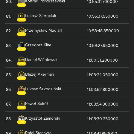
Konrad
Porkuszewski
80
.
10:55:31.700000
ELITE
Łukasz
Sierociuk
81
.
10:56:37.550000
ŁS
ELITE
Przemysław
Mudlaff
82
.
10:58:48.850000
PM
ELITE
Grzegorz
Klita
83
.
10:59:27.950000
ELITE
Daniel
Wiśniewski
84
.
11:00:31.200000
DW
ELITE
Błażej
Akerman
85
.
11:03:24.050000
BA
ELITE
Łukasz
Szkodziński
86
.
11:03:52.800000
ELITE
Paweł
Sokół
87
.
11:03:54.300000
PS
ELITE
Krzysztof
Zamorski
88
.
11:08:30.250000
ELITE
Rafał
Stachyra
89
.
11:08:41.850000
RS