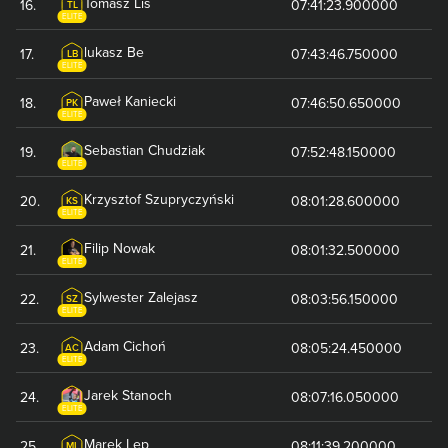
Tomasz
Lis
16
.
07:41:23.900000
TL
ELITE
lukasz
Be
17
.
07:43:46.750000
LB
ELITE
Paweł
Kaniecki
18
.
07:46:50.650000
PK
ELITE
Sebastian
Chudziak
19
.
07:52:48.150000
ELITE
Krzysztof
Szupryczyński
20
.
08:01:28.600000
KS
ELITE
Filip
Nowak
21
.
08:01:32.500000
ELITE
Sylwester
Zalejasz
22
.
08:03:56.150000
SZ
ELITE
Adam
Cichoń
23
.
08:05:24.450000
AC
ELITE
Jarek
Stanoch
24
.
08:07:16.050000
ELITE
Marek
Lep
25
.
08:11:39.200000
ML