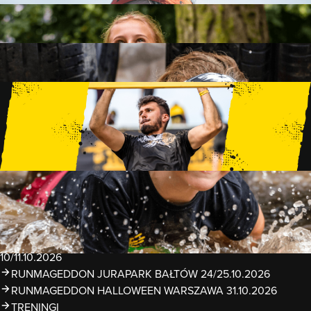
FAMILY
15 PRZESZKÓD
2 KM+
KIDS
15 PRZESZKÓD
1 KM+
TRENINGI
WYDARZENIA
RUNMAGEDDON LUBLIN ZALEW ZEMBORZYCKI
22/23.08.2026
RUNMAGEDDON ERGO ARENA GDAŃSK/SOPOT
12/13.09.2026
RUNMAGEDDON KIDS: DEMO WARSZAWA 24/26.09.2026
RUNMAGEDDON WROCŁAW KOPALNIA ROLANTOWICE
26/27.09.2026
RUNMAGEDDON WARSZAWA TWIERDZA MODLIN
10/11.10.2026
RUNMAGEDDON JURAPARK BAŁTÓW 24/25.10.2026
RUNMAGEDDON HALLOWEEN WARSZAWA 31.10.2026
TRENINGI