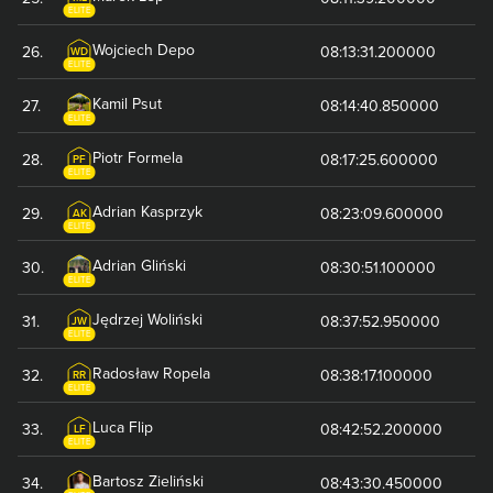
ELITE
Wojciech
Depo
26
.
08:13:31.200000
WD
ELITE
Kamil
Psut
27
.
08:14:40.850000
ELITE
Piotr
Formela
28
.
08:17:25.600000
PF
ELITE
Adrian
Kasprzyk
29
.
08:23:09.600000
AK
ELITE
Adrian
Gliński
30
.
08:30:51.100000
ELITE
Jędrzej
Woliński
31
.
08:37:52.950000
JW
ELITE
Radosław
Ropela
32
.
08:38:17.100000
RR
ELITE
Luca
Flip
33
.
08:42:52.200000
LF
ELITE
Bartosz
Zieliński
34
.
08:43:30.450000