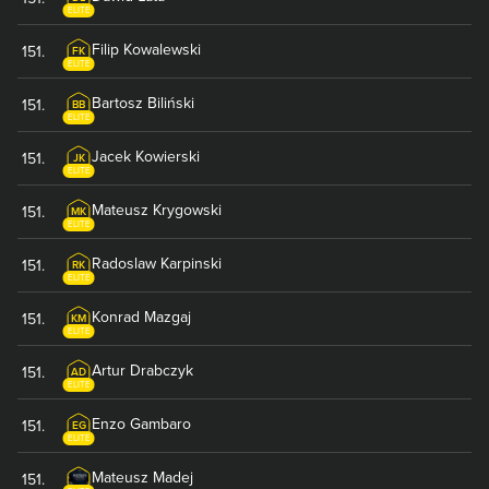
ELITE
Filip
Kowalewski
151
.
FK
ELITE
Bartosz
Biliński
151
.
BB
ELITE
Jacek
Kowierski
151
.
JK
ELITE
Mateusz
Krygowski
151
.
MK
ELITE
Radoslaw
Karpinski
151
.
RK
ELITE
Konrad
Mazgaj
151
.
KM
ELITE
Artur
Drabczyk
151
.
AD
ELITE
Enzo
Gambaro
151
.
EG
ELITE
Mateusz
Madej
151
.