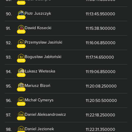
ELITE
Piotr
Juszczyk
90
.
11:13:45.950000
ELITE
Dawid
Kosecki
91
.
11:15:38.900000
ELITE
Przemysław
Jasiński
92
.
11:16:06.850000
PJ
ELITE
Bogusław
Jabłoński
93
.
11:17:14.650000
BJ
ELITE
Łukasz
Wieteska
94
.
11:19:06.850000
ELITE
Mariusz
Bizoń
95
.
11:20:08.250000
ELITE
Michał
Cymerys
96
.
11:20:50.500000
MC
ELITE
Daniel
Aleksandrowicz
97
.
11:22:18.250000
DA
ELITE
Daniel
Jezionek
98
.
11:22:31.350000
DJ