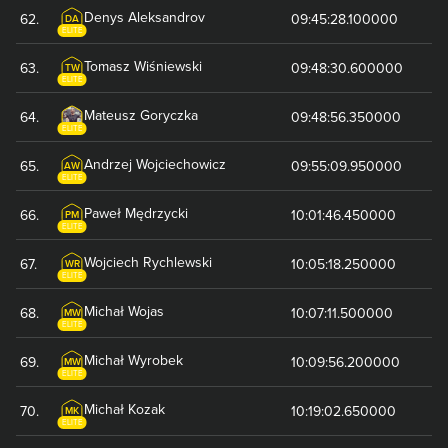
Denys
Aleksandrov
62
.
09:45:28.100000
DA
ELITE
Tomasz
Wiśniewski
63
.
09:48:30.600000
TW
ELITE
Mateusz
Goryczka
64
.
09:48:56.350000
ELITE
Andrzej
Wojciechowicz
65
.
09:55:09.950000
AW
ELITE
Paweł
Mędrzycki
66
.
10:01:46.450000
PM
ELITE
Wojciech
Rychlewski
67
.
10:05:18.250000
WR
ELITE
Michał
Wojas
68
.
10:07:11.500000
MW
ELITE
Michał
Wyrobek
69
.
10:09:56.200000
MW
ELITE
Michał
Kozak
70
.
10:19:02.650000
MK
ELITE