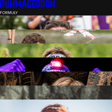
FORMUŁY
INTRO (¼)
15 PRZESZKÓD
3 KM+
REKRUT (½)
30 PRZESZKÓD
6 KM+
RUNMAGEDDON
50 PRZESZKÓD
12 KM+
NOCNY REKRUT (½)
30 PRZESZKÓD
6 KM+
INTRO U-16
15 PRZESZKÓD
3 KM+
RUNMAGEDDON HARDCORE
70 PRZESZKÓD
21 KM+
RUNMAGEDDON ULTRA
140 PRZESZKÓD
42 KM+