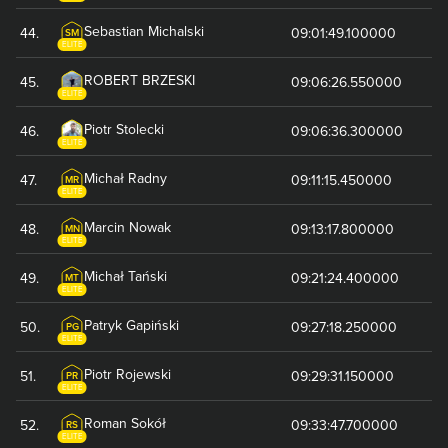
Sebastian
Michalski
44
.
09:01:49.100000
SM
ELITE
ROBERT
BRZESKI
45
.
09:06:26.550000
ELITE
Piotr
Stolecki
46
.
09:06:36.300000
ELITE
Michał
Radny
47
.
09:11:15.450000
MR
ELITE
Marcin
Nowak
48
.
09:13:17.800000
MN
ELITE
Michał
Tański
49
.
09:21:24.400000
MT
ELITE
Patryk
Gapiński
50
.
09:27:18.250000
PG
ELITE
Piotr
Rojewski
51
.
09:29:31.150000
PR
ELITE
Roman
Sokół
52
.
09:33:47.700000
RS
ELITE