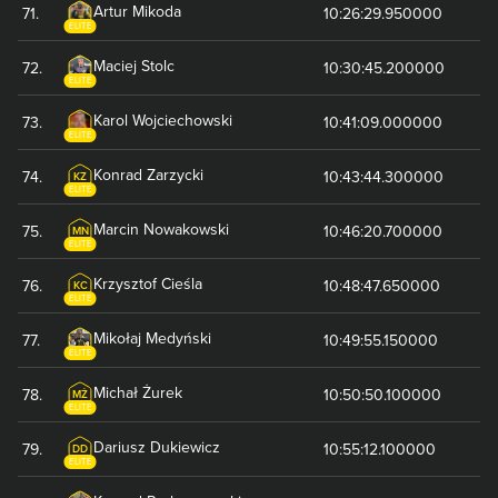
Artur
Mikoda
71
.
10:26:29.950000
ELITE
Maciej
Stolc
72
.
10:30:45.200000
ELITE
Karol
Wojciechowski
73
.
10:41:09.000000
ELITE
Konrad
Zarzycki
74
.
10:43:44.300000
KZ
ELITE
Marcin
Nowakowski
75
.
10:46:20.700000
MN
ELITE
Krzysztof
Cieśla
76
.
10:48:47.650000
KC
ELITE
Mikołaj
Medyński
77
.
10:49:55.150000
ELITE
Michał
Żurek
78
.
10:50:50.100000
MŻ
ELITE
Dariusz
Dukiewicz
79
.
10:55:12.100000
DD
ELITE