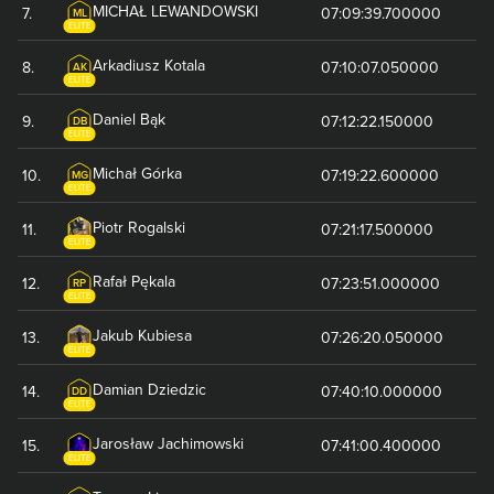
MICHAŁ
LEWANDOWSKI
7
.
07:09:39.700000
ML
ELITE
Arkadiusz
Kotala
8
.
07:10:07.050000
AK
ELITE
Daniel
Bąk
9
.
07:12:22.150000
DB
ELITE
Michał
Górka
10
.
07:19:22.600000
MG
ELITE
Piotr
Rogalski
11
.
07:21:17.500000
ELITE
Rafał
Pękala
12
.
07:23:51.000000
RP
ELITE
Jakub
Kubiesa
13
.
07:26:20.050000
ELITE
Damian
Dziedzic
14
.
07:40:10.000000
DD
ELITE
Jarosław
Jachimowski
15
.
07:41:00.400000
ELITE