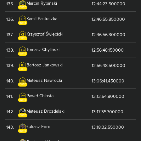
Marcin
Rybiński
135
.
12:44:23.500000
ELITE
Kamil
Pastuszka
136
.
12:46:55.850000
KP
ELITE
Krzysztof
Święcicki
137
.
12:46:56.300000
KŚ
ELITE
Tomasz
Chyliński
138
.
12:56:48.150000
TC
ELITE
Bartosz
Jankowski
139
.
12:56:48.500000
BJ
ELITE
Mateusz
Nawrocki
140
.
13:06:41.450000
MN
ELITE
Paweł
Chlasta
141
.
13:13:54.800000
PC
ELITE
Mateusz
Drozdalski
142
.
13:17:35.700000
ELITE
Łukasz
Forc
143
.
13:18:32.550000
ELITE