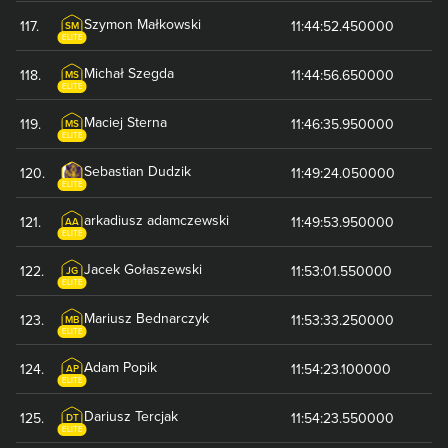
Szymon
Małkowski
117
.
11:44:52.450000
SM
ELITE
Michał
Szegda
118
.
11:44:56.650000
MS
ELITE
Maciej
Sterna
119
.
11:46:35.950000
MS
ELITE
Sebastian
Dudzik
120
.
11:49:24.050000
ELITE
arkadiusz
adamczewski
121
.
11:49:53.950000
AA
ELITE
Jacek
Gołaszewski
122
.
11:53:01.550000
JG
ELITE
Mariusz
Bednarczyk
123
.
11:53:33.250000
MB
ELITE
Adam
Popik
124
.
11:54:23.100000
AP
ELITE
Dariusz
Tercjak
125
.
11:54:23.550000
DT
ELITE