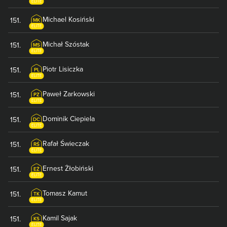
ELITE
Michael
Kosiński
151
.
MK
ELITE
Michał
Szóstak
151
.
MS
ELITE
Piotr
Lisiczka
151
.
PL
ELITE
Paweł
Zarkowski
151
.
PZ
ELITE
Dominik
Ciepiela
151
.
DC
ELITE
Rafał
Świeczak
151
.
RŚ
ELITE
Ernest
Żłobiński
151
.
EŻ
ELITE
Tomasz
Kamut
151
.
TK
ELITE
Kamil
Sajak
151
.
KS
ELITE