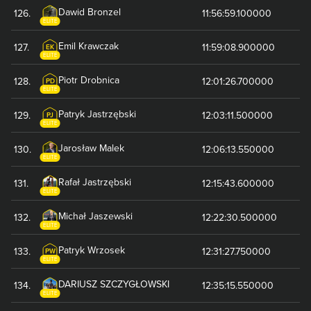
Dawid
Bronzel
126
.
11:56:59.100000
ELITE
Emil
Krawczak
127
.
11:59:08.900000
EK
ELITE
Piotr
Drobnica
128
.
12:01:26.700000
PD
ELITE
Patryk
Jastrzębski
129
.
12:03:11.500000
PJ
ELITE
Jarosław
Malek
130
.
12:06:13.550000
ELITE
Rafał
Jastrzębski
131
.
12:15:43.600000
ELITE
Michał
Jaszewski
132
.
12:22:30.500000
ELITE
Patryk
Wrzosek
133
.
12:31:27.750000
PW
ELITE
DARIUSZ
SZCZYGŁOWSKI
134
.
12:35:15.550000
ELITE