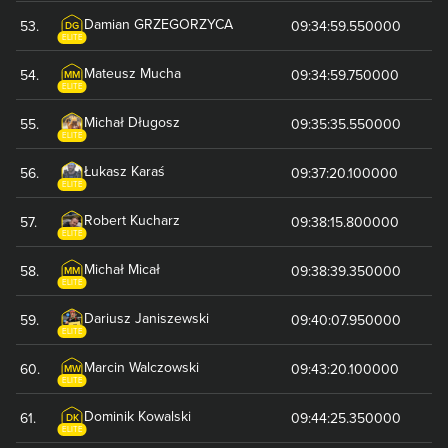
Damian
GRZEGORZYCA
53
.
09:34:59.550000
DG
ELITE
Mateusz
Mucha
54
.
09:34:59.750000
MM
ELITE
Michał
Długosz
55
.
09:35:35.550000
ELITE
Łukasz
Karaś
56
.
09:37:20.100000
ELITE
Robert
Kucharz
57
.
09:38:15.800000
ELITE
Michał
Micał
58
.
09:38:39.350000
MM
ELITE
Dariusz
Janiszewski
59
.
09:40:07.950000
ELITE
Marcin
Walczowski
60
.
09:43:20.100000
MW
ELITE
Dominik
Kowalski
61
.
09:44:25.350000
DK
ELITE