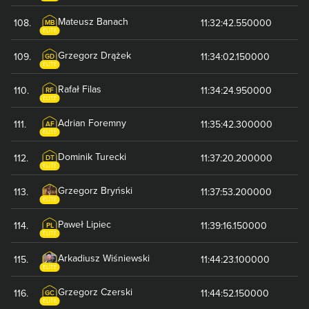
Mateusz
Banach
108
.
11:32:42.550000
MB
ELITE
Grzegorz
Drążek
109
.
11:34:02.150000
GD
ELITE
Rafał
Filas
110
.
11:34:24.950000
RF
ELITE
Adrian
Foremny
111
.
11:35:42.300000
AF
ELITE
Dominik
Turecki
112
.
11:37:20.200000
DT
ELITE
Grzegorz
Bryński
113
.
11:37:53.200000
ELITE
Paweł
Lipiec
114
.
11:39:16.150000
PL
ELITE
Arkadiusz
Wiśniewski
115
.
11:44:23.100000
ELITE
Grzegorz
Czerski
116
.
11:44:52.150000
GC
ELITE